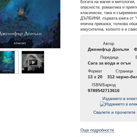
Богата на магия и митология,
опасности, романтика и прият
класически, така и съвреме
ДЪЛБИНИ, първата книга от "С
епична приказка, толкова обш
изкусителна, колкото е и сам
Автор
Дженифър Донъли
Ф
Поредица
В
Сага за вода и огън
Формат
Страници
13 x 20
312 черно-бе
ISBN/Баркод
9789542713616
Изданието в елек
Свалете и прочетете 
Още подробности