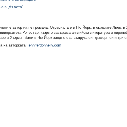
а в „Аз чета”
.
ли е автор на пет романа. Отраснала е в Ню Йорк, в окръзите Люис и У
ниверситета Рочестър, където завършва английска литература и европей
ее в Хъдсън Вали в Ню Йорк заедно със съпруга си, дъщеря си и три с
а на авторката:
jenniferdonnelly.com