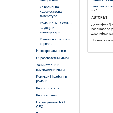
Ревю на роман
Съвременна
* * *
художествена
литература
АВТОРЪТ
Романи STAR WARS
Дженифър Донъ
за деца и
посещавала у
тийнейджъри
Дженифър жив
Романи по филми и
Посетете сайт
сериали
Илюстровани книги
Образователни книги
Занимателни и
рисувателни книги
Kомикси | Графични
романи
Книги с пъзели
Книги играчки
Пътеводители NAT
GEO