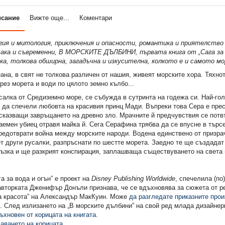
исание
Вижте още...
Коментари
гия и митология, приключения и опасности, романтика и приятелство
така и съвременни, В МОРСКИТЕ ДЪЛБИНИ, първата книга от „Сага за в
зка, толкова обширна, загадъчна и изкусителна, колкото е и самото мо
ана, в свят не толкова различен от нашия, живеят морските хора. Тяхно
рез морета и води по цялото земно кълбо...
алка от Средиземно море, се събужда в сутринта на годежа си. Най-гол
 да спечели любовта на красивия принц Мади. Въпреки това Сера е пре
сказващи завръщането на древно зло. Мрачните й предчувствия се потв
аемен убиец отравя майка й. Сега Серафина трябва да се впусне в търс
предотврати война между морските народи. Водена единствено от призра
т други русалки, разпръснати по шестте морета. Заедно те ще създада
ръзка и ще разкрият конспирация, заплашваща съществуването на света 
а за вода и огън” е проект на
Disney Publishing Worldwide
, спечелила (по
авторката Дженифър Донъли признава, че се вдъхновява за сюжета от р
а красота” на Александър МакКуин. Може
да разгледате приказните про
. След излизането на „В морските дълбини” на свой ред млада дизайне
ъхновен от корицата на книгата
.
аването на корицата
.