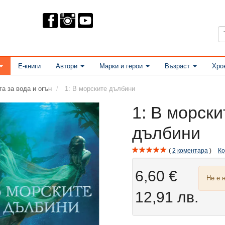
Е-книги
Автори
Марки и герои
Възраст
Хро
га за вода и огън
1: В морските дълбини
1: В морски
дълбини
2
коментара
К
6,60 €
Не е 
12,91 лв.