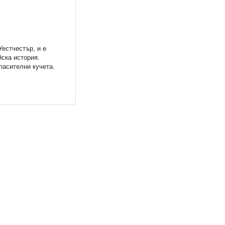
естчестър, и е
ска история.
пасителни кучета.