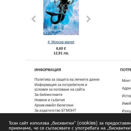
4: Морска магия
3: Тъмен пр
6,60 €
6,60 €
12,91 лв.
12,91 лв
ИНФОРМАЦИЯ
ПОТР
Политика за защита на личните данни
Моят
Информация за потребителя и
Адре
условия за ползване на сайта
За библиотеките
Исто
Новини и събития
Имей
Архив имейл бюлетини
За издателство ЕГМОНТ
Изхо
Контакти
Този сайт използва „бисквитки“ (cookies) за предоставя
приемаме, че се съгласявате с употребата на „бисквитки