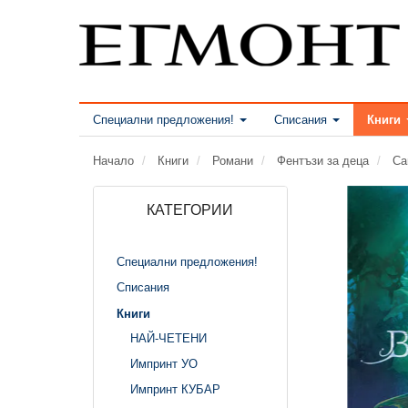
Специални предложения!
Списания
Книги
Начало
Книги
Романи
Фентъзи за деца
Са
КАТЕГОРИИ
Специални предложения!
Списания
Книги
НАЙ-ЧЕТЕНИ
Импринт УО
Импринт КУБАР