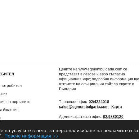
илив
2: Гибелна вълна
6,60 €
.
12,91 лв.
Цените на www.egmontbulgaria.com се
ЕБИТЕЛ
представят в левове и евро съгласно
официалния курс; подробна информация щ
откриете на
официалния сайт за еврото в
 потребител
България
.
сник
рия на поръчките
Търговски офис:
02/4224018
sales@egmontbulgaria.com
|
Карта
л бюлетин
Административен офис:
02/9880120
д
mail@egmontbulgaria.com
|
Карта
не на услугите в него, за персонализиране на рекламите и за
“.
Повече информация >>