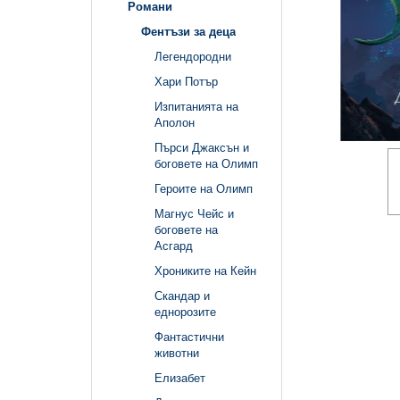
Романи
Фентъзи за деца
Легендородни
Хари Потър
Изпитанията на
Аполон
Пърси Джаксън и
боговете на Олимп
Героите на Олимп
Магнус Чейс и
боговете на
Асгард
Хрониките на Кейн
Скандар и
еднорозите
Фантастични
животни
Елизабет