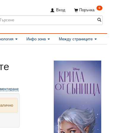
0
Вход
Поръчка
нология
Инфо зона
Между страниците
те
оментиране
налично