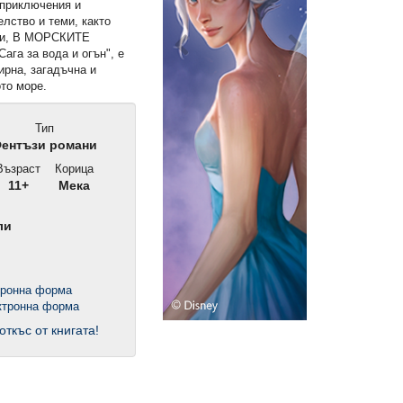
 приключения и
елство и теми, както
нни, В МОРСКИТЕ
ага за вода и огън", е
ирна, загадъчна и
ото море.
Тип
ентъзи романи
ъзраст
Корица
11+
Мека
ли
тронна форма
откъс от книгата!