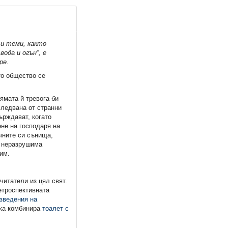
 и теми, както
ода и огън“, е
ре.
то общество се
ямата й тревога би
следвана от странни
ърждават, когато
ене на господаря на
чните си сънища,
т неразрушима
им.
)читатели из цял свят.
етроспективната
изведения на
рка комбинира
тоалет с