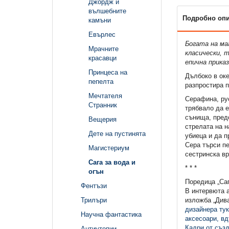
Джордж и
вълшебните
Подробно оп
камъни
Евърлес
Богата на ма
Мрачните
класически, 
красавци
епична прика
Принцеса на
Дълбоко в оке
пепелта
разпростира п
Мечтателя
Серафина, рус
Странник
трябвало да е
сънища, пред
Вещерия
стрелата на н
Дете на пустинята
убиеца и да 
Сера търси пе
Магистериум
сестринска в
Сага за вода и
* * *
огън
Поредица „Саг
Фентъзи
В интервюта 
изложба „Див
Трилъри
дизайнера тук
Научна фантастика
аксесоари, вд
Кадри от създ
Антиутопии