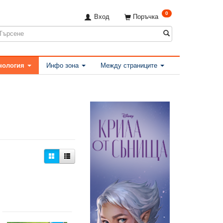
0
Вход
Поръчка
нология
Инфо зона
Между страниците