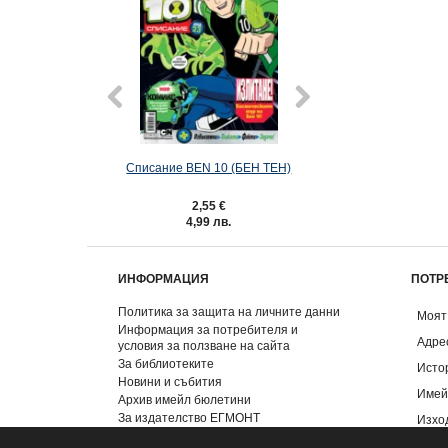
Списание BEN 10 (БЕН ТЕН)
Търсенето на
2,55 €
3,57 €
4,99 лв.
6,98 лв.
ИНФОРМАЦИЯ
ПОТР
Политика за защита на личните данни
Моят
Информация за потребителя и
Адре
условия за ползване на сайта
За библиотеките
Исто
Новини и събития
Имей
Архив имейл бюлетини
За издателство ЕГМОНТ
Изхо
Контакти