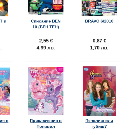
Т и
Списание BEN
BRAVO 6/2010
10 (БЕН ТЕН)
2,55 €
0,87 €
.
4,99 лв.
1,70 лв.
ия в
Приключения в
Печелиш или
Понивил
губиш?