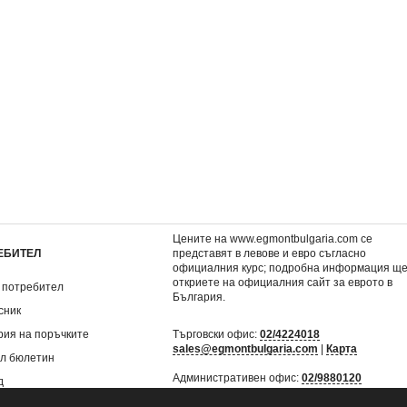
 Немо
Приключения в Океана
Приключения в Пон
1,53 €
1,53 €
2,99 лв.
2,99 лв.
Цените на www.egmontbulgaria.com се
ЕБИТЕЛ
представят в левове и евро съгласно
официалния курс; подробна информация щ
откриете на
официалния сайт за еврото в
 потребител
България
.
сник
рия на поръчките
Търговски офис:
02/4224018
sales@egmontbulgaria.com
|
Карта
л бюлетин
Административен офис:
02/9880120
д
mail@egmontbulgaria.com
|
Карта