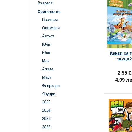
Възраст
Хронология
Ноември
Октомври
Август
Юли
Юни
Какви са 
звуци?
Май
Април
2,55 €
Март
4,99 лв
Февруари
Януари
2025
2024
2023
2022