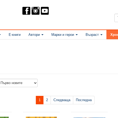
Е-книги
Автори
Марки и герои
Възраст
Хро
1
2
Следваща
Последна