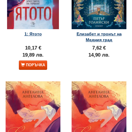
1: Ятото
Елизабет и тронът на
Медния град
10,17 €
7,62 €
19,89 лв.
14,90 лв.
ПОРЪЧКА