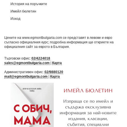
История на поръчките
Имейл бюлетин
Изход
Цените на www.egmontbulgaria.com се представят в левове и евро
съгласно официалния курс; подробна информация ще откриете на
официалния сайт за еврото в България
.
Търговски офис:
02/4224018
sales@egmontbulgaria.com
|
Карта
Административен офис:
02/9880120
mail@egmontbulgaria.com
|
Карта