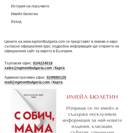
История на поръчките
Имейл бюлетин
Изход
Цените на www.egmontbulgaria.com се представят в левове и евро
съгласно официалния курс; подробна информация ще откриете на
официалния сайт за еврото в България
.
Търговски офис:
02/4224018
sales@egmontbulgaria.com
|
Карта
Административен офис:
02/9880120
mail@egmontbulgaria.com
|
Карта