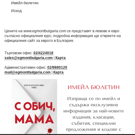
Имейл бюлетин
Изход
Цените на www.egmontbulgaria.com се представят в левове и евро
съгласно официалния курс; подробна информация ще откриете на
официалния сайт за еврото в България
.
Търговски офис:
02/4224018
sales@egmontbulgaria.com
|
Карта
Административен офис:
02/9880120
mail@egmontbulgaria.com
|
Карта