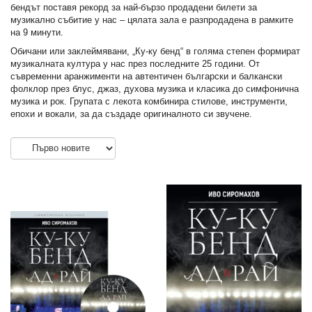
бендът поставя рекорд за най-бързо продадени билети за
музикално събитие у нас – цялата зала е разпродадена в рамките
на 9 минути.
Обичани или заклеймявани, „Ку-ку бенд“ в голяма степен формират
музикалната култура у нас през последните 25 години. От
съвременни аранжименти на автентичен български и балкански
фолклор през блус, джаз, духова музика и класика до симфонична
музика и рок. Групата с лекота комбинира стилове, инструменти,
епохи и вокали, за да създаде оригиналното си звучене.