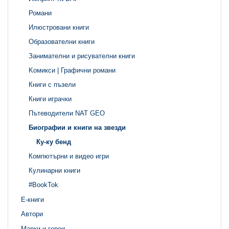
Романи
Илюстровани книги
Образователни книги
Занимателни и рисувателни книги
Kомикси | Графични романи
Книги с пъзели
Книги играчки
Пътеводители NAT GEO
Биографии и книги на звезди
Ку-ку бенд
Компютърни и видео игри
Кулинарни книги
#BookTok
Е-книги
Автори
Марки и герои