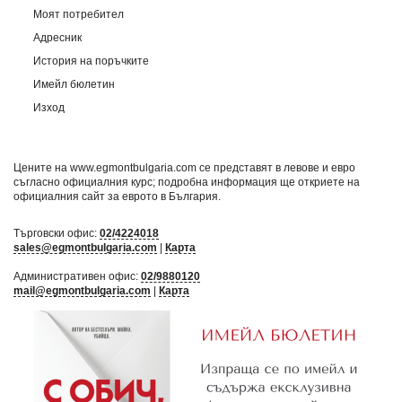
Моят потребител
Адресник
История на поръчките
Имейл бюлетин
Изход
Цените на www.egmontbulgaria.com се представят в левове и евро
съгласно официалния курс; подробна информация ще откриете на
официалния сайт за еврото в България
.
Търговски офис:
02/4224018
sales@egmontbulgaria.com
|
Карта
Административен офис:
02/9880120
mail@egmontbulgaria.com
|
Карта