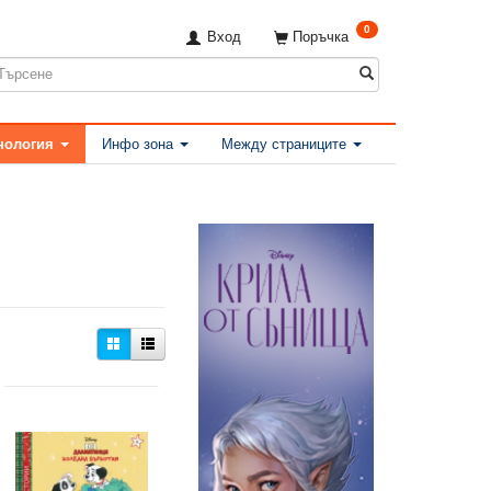
0
Вход
Поръчка
нология
Инфо зона
Между страниците