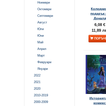
Ноември
Коледни
Октомври
подарък 
Септември
Донал
Август
6,08 €
Юли
11,89 л
Юни
ПОРЪЧ
Май
Април
Март
Февруари
Януари
2022
2021
2020
2010-2019
Историят
2000-2009
комикс