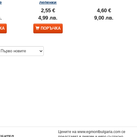
е
лепенки
2,55 €
4,60 €
.
4,99 лв.
9,00 лв.
КА
ПОРЪЧКА
котия
Желание
Желание: Забава с л
4,60 €
2,55 €
.
9,00 лв.
4,99 лв.
Цените на www.egmontbulgaria.com се
ЕБИТЕЛ
представят в левове и евро съгласно