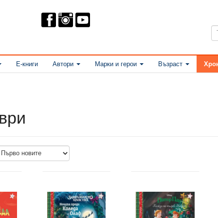
Е-книги
Автори
Марки и герои
Възраст
Хро
ври