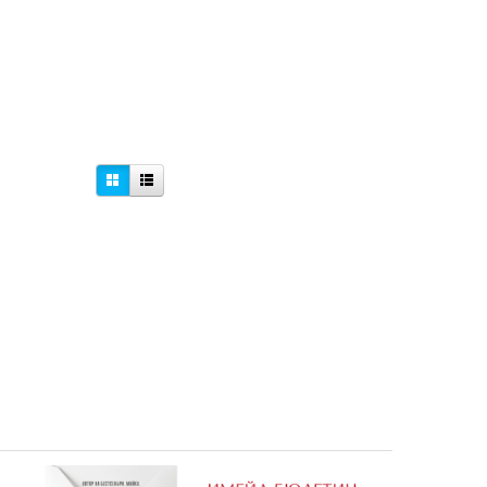
епенки
Историята в комикс: Желание
Медена Коледа
4,60 €
6,08 €
9,00 лв.
11,89 лв.