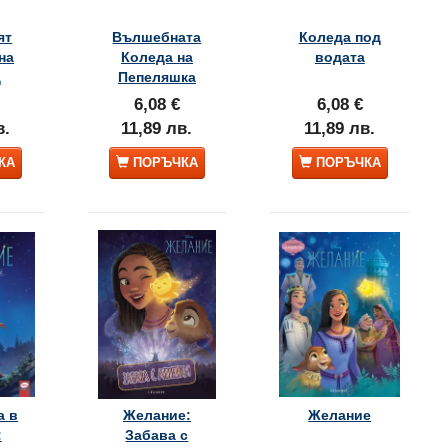
ят
Вълшебната
Коледа под
на
Коледа на
водата
д
Пепеляшка
6,08 €
6,08 €
в.
11,89 лв.
11,89 лв.
КА
ПОРЪЧКА
ПОРЪЧКА
а в
Желание:
Желание
:
Забава с