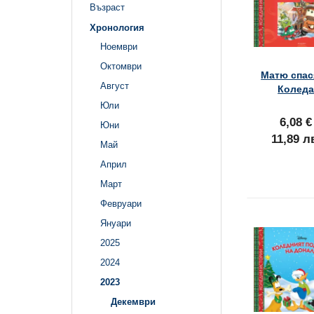
Възраст
Хронология
Ноември
Октомври
Матю спас
Август
Колед
Юли
6,08 €
Юни
11,89 л
Май
Април
Март
Февруари
Януари
2025
2024
2023
Декември