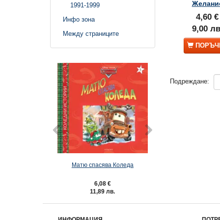
Желани
1991-1999
4,60 €
Инфо зона
9,00 лв
Между страниците
ПОРЪЧ
Подреждане:
Матю спасява Коледа
Коледна бър
6,08 €
6,08 €
11,89 лв.
11,89 лв
ИНФОРМАЦИЯ
ПОТР