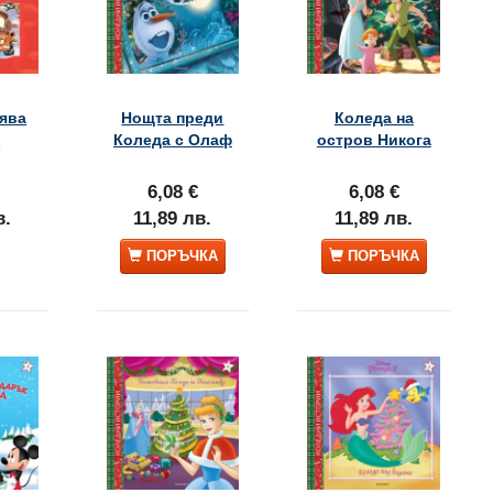
ява
Нощта преди
Коледа на
а
Коледа с Олаф
остров Никога
6,08 €
6,08 €
в.
11,89 лв.
11,89 лв.
ПОРЪЧКА
ПОРЪЧКА