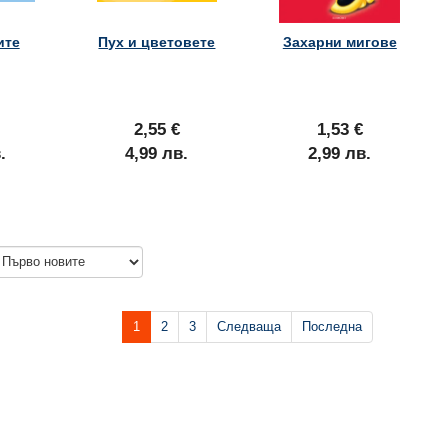
ите
Пух и цветовете
Захарни мигове
2,55 €
1,53 €
.
4,99 лв.
2,99 лв.
1
2
3
Следваща
Последна