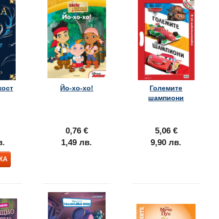
кост
Йо-хо-хо!
Големите
шампиони
0,76 €
5,06 €
в.
1,49 лв.
9,90 лв.
КА