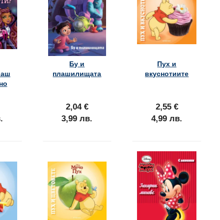
Бу и
Пух и
раш
плашилищата
вкуснотиите
но
2,04 €
2,55 €
.
3,99 лв.
4,99 лв.