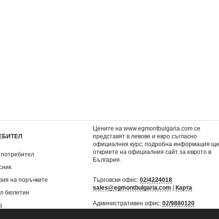
гатство
Бъди себе си! ... Франки
Бъди себе си! ... Дра
2,04 €
2,04 €
3,99 лв.
3,99 лв.
Цените на www.egmontbulgaria.com се
ЕБИТЕЛ
представят в левове и евро съгласно
официалния курс; подробна информация щ
откриете на
официалния сайт за еврото в
 потребител
България
.
сник
рия на поръчките
Търговски офис:
02/4224018
sales@egmontbulgaria.com
|
Карта
л бюлетин
Административен офис:
02/9880120
д
mail@egmontbulgaria.com
|
Карта