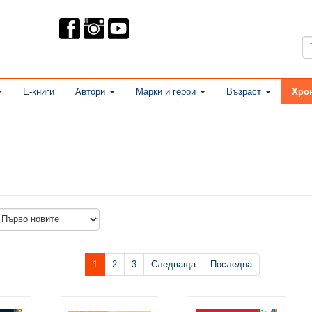
Е-книги
Автори
Марки и герои
Възраст
Хро
1
2
3
Следваща
Последна