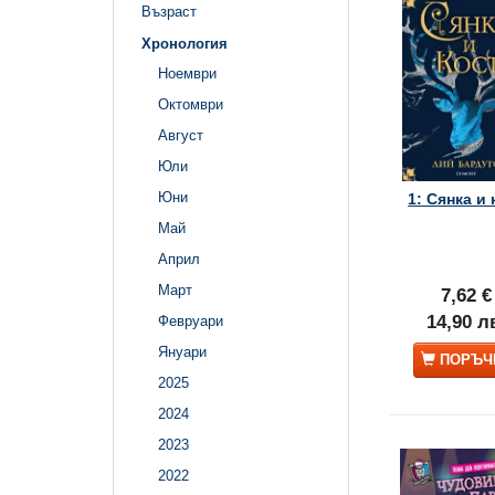
Възраст
Хронология
Ноември
Октомври
Август
Юли
Юни
1: Сянка и 
Май
Април
Март
7,62 €
14,90 л
Февруари
Януари
ПОРЪЧ
2025
2024
2023
2022