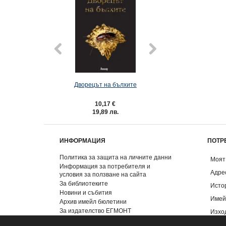
Дворецът на бълхите
26: Безценно бо
10,17 €
3,57 €
19,89 лв.
6,98 лв.
ИНФОРМАЦИЯ
ПОТР
Политика за защита на личните данни
Моят
Информация за потребителя и
Адре
условия за ползване на сайта
За библиотеките
Исто
Новини и събития
Имей
Архив имейл бюлетини
За издателство ЕГМОНТ
Изхо
Контакти