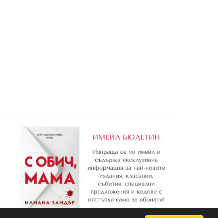
кулора
Приказки с пъзели: И заживели
Приказки с пъзели: Прияте
щастливо
Радиатор Спрингс
5,06 €
5,06 €
9,90 лв.
9,90 лв.
е