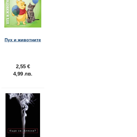
Пух и животните
2,55 €
4,99 лв.