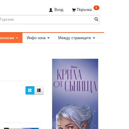
0
Вход
Поръчка
нология
Инфо зона
Между страниците