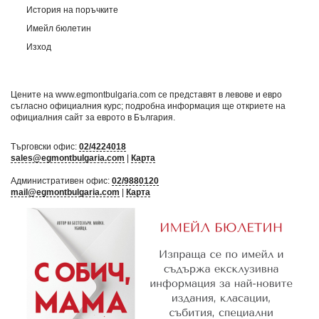
История на поръчките
Имейл бюлетин
Изход
Цените на www.egmontbulgaria.com се представят в левове и евро
съгласно официалния курс; подробна информация ще откриете на
официалния сайт за еврото в България
.
Търговски офис:
02/4224018
sales@egmontbulgaria.com
|
Карта
Административен офис:
02/9880120
mail@egmontbulgaria.com
|
Карта