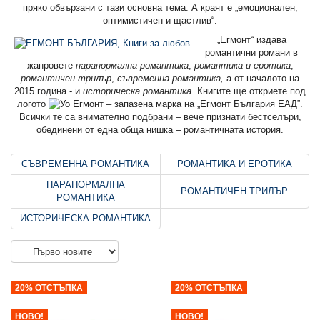
пряко обвързани с тази основна тема. А краят е „емоционален,
оптимистичен и щастлив“.
„Егмонт“ издава
романтични романи в
жанровете
паранормална романтика
,
романтика и еротика
,
романтичен трилър
,
съвременна романтика,
а от началото на
2015 година - и
историческа романтика
. Книгите ще откриете под
логото
– запазена марка на „Егмонт България ЕАД”.
Всички те са внимателно подбрани – вече признати бестселъри,
обединени от една обща нишка – романтичната история.
СЪВРЕМЕННА РОМАНТИКА
РОМАНТИКА И ЕРОТИКА
ПАРАНОРМАЛНА
РОМАНТИЧЕН ТРИЛЪР
РОМАНТИКА
ИСТОРИЧЕСКА РОМАНТИКА
20% ОТСТЪПКА
20% ОТСТЪПКА
НОВО!
НОВО!