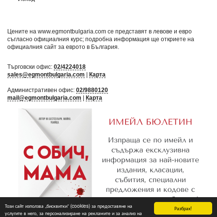
Цените на www.egmontbulgaria.com се представят в левове и евро
съгласно официалния курс; подробна информация ще откриете на
официалния сайт за еврото в България
.
Търговски офис:
02/4224018
sales@egmontbulgaria.com
|
Карта
Административен офис:
02/9880120
mail@egmontbulgaria.com
|
Карта
Този сайт използва „бисквитки“ (cookies) за предоставяне на
Разбрах!
услугите в него, за персонализиране на рекламите и за анализ на