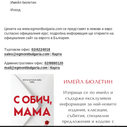
Имейл бюлетин
Изход
Цените на www.egmontbulgaria.com се представят в левове и евро
съгласно официалния курс; подробна информация ще откриете на
официалния сайт за еврото в България
.
Търговски офис:
02/4224018
sales@egmontbulgaria.com
|
Карта
Административен офис:
02/9880120
mail@egmontbulgaria.com
|
Карта