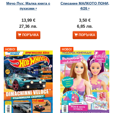
Мечо Пух: Малка книга с
Списание МАЛКОТО ПОНИ,
пухизми •
4/26 •
13,99 €
3,50 €
27,36 лв.
6,85 лв.
ПОРЪЧКА
ПОРЪЧКА
НОВО!
НОВО!