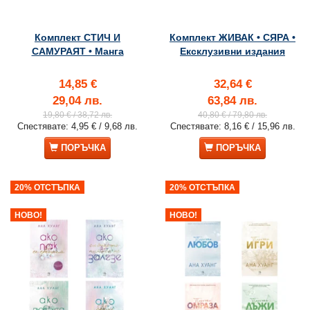
Комплект СТИЧ И
Комплект ЖИВАК • СЯРА •
САМУРАЯТ • Манга
Ексклузивни издания
14,85 €
32,64 €
29,04 лв.
63,84 лв.
19,80 €
/ 38,72 лв.
40,80 €
/ 79,80 лв.
Спестявате:
4,95 €
/ 9,68 лв.
Спестявате:
8,16 €
/ 15,96 лв.
ПОРЪЧКА
ПОРЪЧКА
20% ОТСТЪПКА
20% ОТСТЪПКА
НОВО!
НОВО!