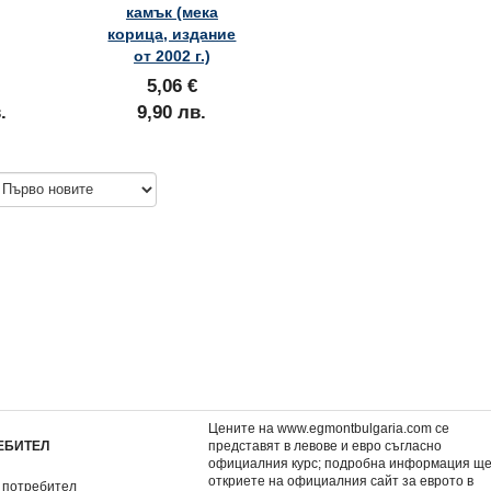
камък (мека
корица, издание
от 2002 г.)
5,06 €
.
9,90 лв.
убената
Тъмни рицари и призрачни
Странните келт
замъци
1,53 €
1,27 €
2,99 лв.
2,48 лв.
Цените на www.egmontbulgaria.com се
ЕБИТЕЛ
представят в левове и евро съгласно
официалния курс; подробна информация щ
откриете на
официалния сайт за еврото в
 потребител