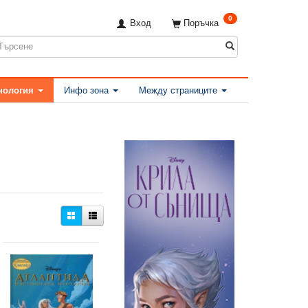
0
Вход
Поръчка
нология
Инфо зона
Между страниците