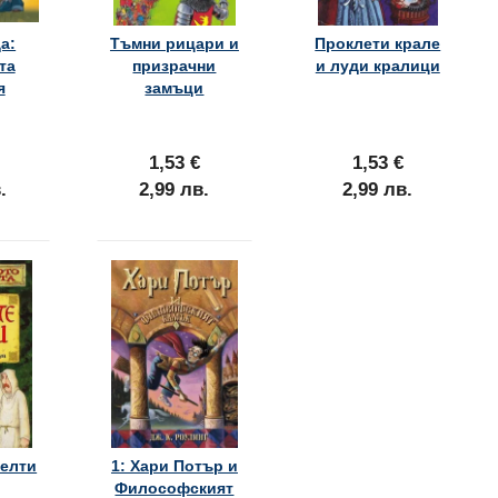
а:
Тъмни рицари и
Проклети крале
та
призрачни
и луди кралици
я
замъци
1,53 €
1,53 €
.
2,99 лв.
2,99 лв.
келти
1: Хари Потър и
Философският