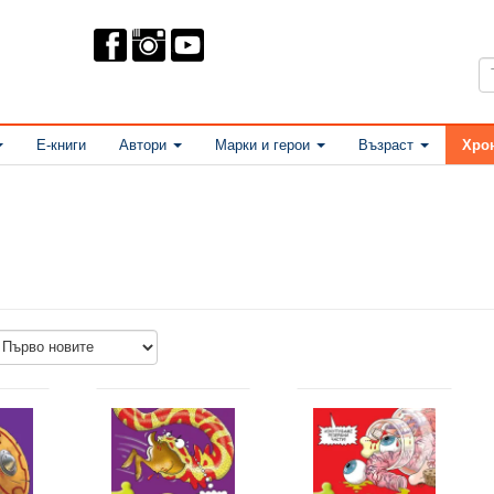
Е-книги
Автори
Марки и герои
Възраст
Хро