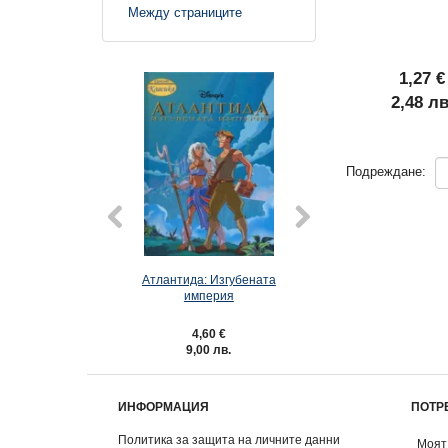
Между страниците
1,27 €
2,48 лв
Подреждане:
Атлантида: Изгубената
Атлантида: Изг
империя
империя
4,60 €
3,57 €
9,00 лв.
6,98 лв.
ИНФОРМАЦИЯ
ПОТР
Политика за защита на личните данни
Моят