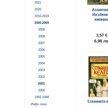
2021
Атлантид
2020
Изгубена
2010-2019
импери
2000-2009
2009
3,57 €
2008
6,98 лв
2007
2006
2005
2004
2003
2002
2001
2000
1991-1999
Странните 
Инфо зона