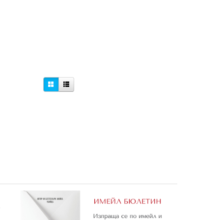
и
Дръзките викинги
Пещерната ера
2,04 €
1,27 €
3,99 лв.
2,48 лв.
е