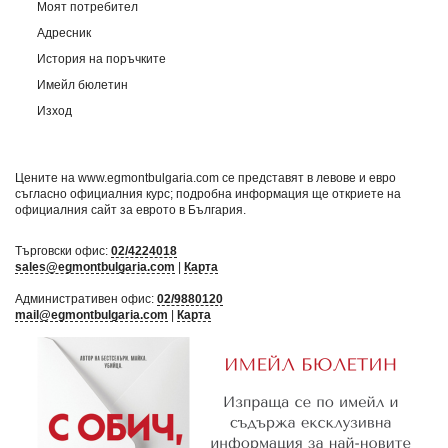
Моят потребител
Адресник
История на поръчките
Имейл бюлетин
Изход
Цените на www.egmontbulgaria.com се представят в левове и евро
съгласно официалния курс; подробна информация ще откриете на
официалния сайт за еврото в България
.
Търговски офис:
02/4224018
sales@egmontbulgaria.com
|
Карта
Административен офис:
02/9880120
mail@egmontbulgaria.com
|
Карта