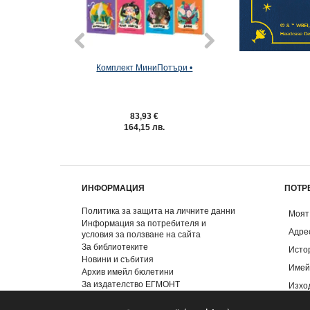
Комплект МиниПотъри •
Комплект от седе
ХАРИ ПОТЪР (ил
Джони Дуд
83,93 €
75,23 €
164,15 лв.
147,13 лв
100,31 €
/ 196,
Спестявате:
25,08 
ИНФОРМАЦИЯ
ПОТР
Политика за защита на личните данни
Моят
Информация за потребителя и
Адре
условия за ползване на сайта
За библиотеките
Исто
Новини и събития
Имей
Архив имейл бюлетини
За издателство ЕГМОНТ
Изхо
Контакти