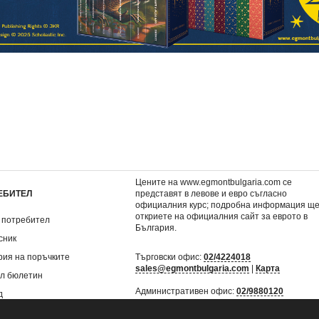
мте романа
6: Хари Потър и
Комплект от първите 
юстратор
Нечистокръвния принц
илюстровани романа
ъл)
(илюстровано издание) •
ПОТЪР
35,00 €
98,98 €
.
68,45 лв.
193,59 лв.
19 лв.
123,73 €
/ 241,99 л
€
/ 49,05 лв.
Спестявате:
24,75 €
/ 
Цените на www.egmontbulgaria.com се
ЕБИТЕЛ
представят в левове и евро съгласно
официалния курс; подробна информация щ
откриете на
официалния сайт за еврото в
 потребител
България
.
сник
рия на поръчките
Търговски офис:
02/4224018
sales@egmontbulgaria.com
|
Карта
л бюлетин
Административен офис:
02/9880120
д
mail@egmontbulgaria.com
|
Карта