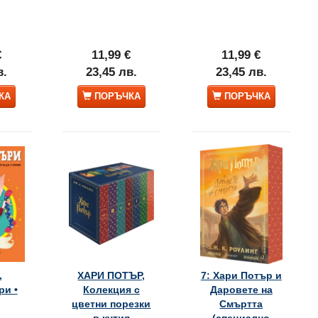
€
11,99 €
11,99 €
в.
23,45 лв.
23,45 лв.
КА
ПОРЪЧКА
ПОРЪЧКА
,
ХАРИ ПОТЪР,
7: Хари Потър и
и •
Колекция с
Даровете на
цветни порезки
Смъртта
в кутия
(специално