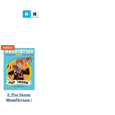
НОВО!
2: Рон Уизли,
МиниПотъри •