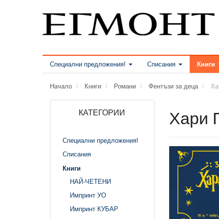
Специални предложения!
Списания
Книги
Начало
Книги
Романи
Фентъзи за деца
Ха
КАТЕГОРИИ
Хари 
Специални предложения!
Списания
Книги
НАЙ-ЧЕТЕНИ
Импринт УО
Импринт КУБАР