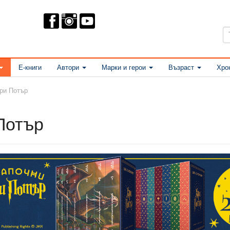
Е-книги
Автори
Марки и герои
Възраст
Хро
ри Потър
Потър