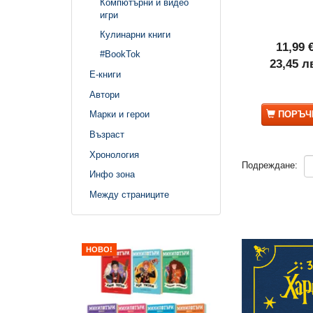
Компютърни и видео
игри
Кулинарни книги
11,99 
#BookTok
23,45 л
Е-книги
Автори
ПОРЪЧ
Марки и герои
Възраст
Хронология
Подреждане:
Инфо зона
Между страниците
НОВО!
25% ОТСТЪПКА