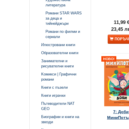
литература
Романи STAR WARS
за деца и
11,99 
тийнейджъри
23,45 л
Романи по филми и
сериали
ПОРЪЧ
Илюстровани книги
Образователни книги
НОВО!
Занимателни и
рисувателни книги
Kомикси | Графични
романи
Книги с пъзели
Книги играчки
Пътеводители NAT
GEO
7: Доби
Биографии и книги на
МиниПотър
звезди