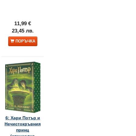
11,99 €
23,45 лв.
ПОРЪЧКА
6: Хари Потър и
Нечистокръвния
принц
(специално