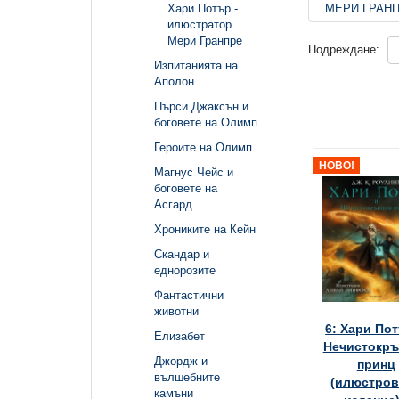
Хари Потър -
МЕРИ ГРАН
илюстратор
Мери Гранпре
Подреждане:
Изпитанията на
Аполон
Пърси Джаксън и
боговете на Олимп
Героите на Олимп
НОВО!
Магнус Чейс и
боговете на
Асгард
Хрониките на Кейн
Скандар и
еднорозите
Фантастични
животни
6: Хари По
Елизабет
Нечистокръ
Джордж и
принц
вълшебните
(илюстров
камъни