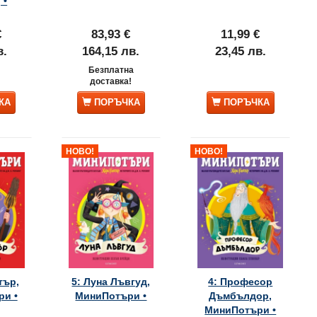
 •
€
83,93 €
11,99 €
в.
164,15 лв.
23,45 лв.
Безплатна
доставка!
КА
ПОРЪЧКА
ПОРЪЧКА
НОВО!
НОВО!
тър,
5: Луна Лъвгуд,
4: Професор
и •
МиниПотъри •
Дъмбълдор,
МиниПотъри •