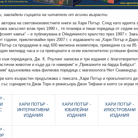
и, завладели сърцата на читатели от всички възрасти.
 авторка на световноизвестните книги за Хари Потър. След като идеята 
ака закъснял влак през 1990 г., тя планира и пише поредица от седем кн
ският камък“ – е публикувана в Обединеното кралство през 1997 г. Зав
т години, приключвайки през 2007 г. с издаването на „Хари Потър и Даро
 Потър са продадени в над 600 милиона екземпляра, преведени са на 85 
един милиард часа и са превърнати в осем изключително успешни филм
 към поредицата, Дж. К. Роулинг написва и три издания с благотворител
тастични животни и къде да ги намерим“ и „Приказките на барда Бийдъл“.
рим“ вдъхновява нова филмова поредица с магизоолога Нют Скамандър.
ри като възрастен продължава с пиесата „Хари Потър и прокълнатото дет
 със сценариста Джак Торн и режисьора Джон Тифани и която се играе п
 -
НИ
ХАРИ ПОТЪР -
ХАРИ ПОТЪР -
ХАРИ ПОТЪР -
С
ИНТЕРАКТИВНИ
ЮБИЛЕЙНИ
ИЛЮСТРОВАНИ
ИЗДАНИЯ
ИЗДАНИЯ
ИЗДАНИЯ
 -
ОР