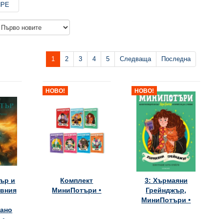
ПРЕ
1
2
3
4
5
Следваща
Последна
НОВО!
НОВО!
тър и
Комплект
3: Хърмаяни
вния
МиниПотъри •
Грейнджър,
МиниПотъри •
ано