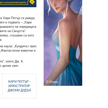
за Хари Потър се ражда,
иги и първата – „Хари
ършването на поредицата
вете на Смъртта“.
езика, слушани са като
а.
на кауза: „Куидичът през
 „Фантастични животни и
е“, която Дж. К.
о целия свят.
ХАРИ ПОТЪР -
ИЛЮСТРАТОР
ДЖОНИ ДУДЪЛ