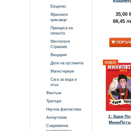
издание)
Евърлес
35,00 
Мрачните
красавци
68,45 л
Принцеса на
пепелта
Мечтателя
ПОРЪЧ
Странник
Вещерия
НОВО!
Дете на пустинята
Магистериум
Сага за вода и
огън
Фентъзи
Трилъри
Научна фантастика
1: Хари По
Антиутопии
МиниПотър
Съвременна
художествена