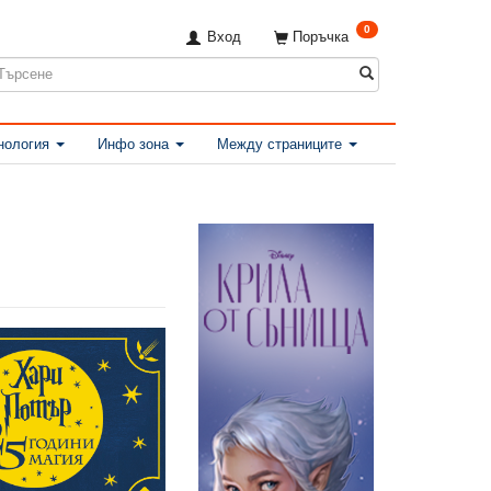
0
Вход
Поръчка
нология
Инфо зона
Между страниците