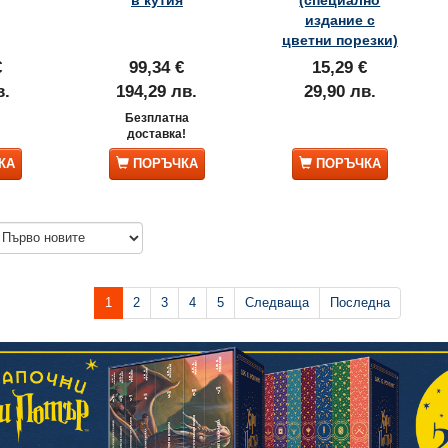
издание с
цветни порезки)
€
99,34 €
15,29 €
в.
194,29 лв.
29,90 лв.
Безплатна
доставка!
КА
ПОРЪЧКА
ПОРЪЧКА
1
2
3
4
5
Следваща
Последна
НОВО!
20% ОТСТЪПКА