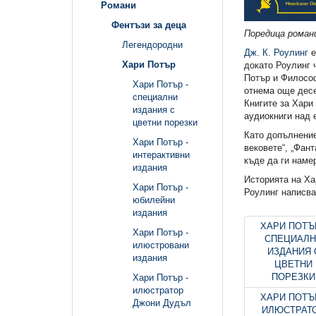
Романи
Фентъзи за деца
Поредица роман
Легендородни
Дж. К. Роулинг
е
Хари Потър
докато Роулинг ч
Потър и Философ
Хари Потър -
отнема още десе
специални
Книгите за Хари
издания с
аудиокниги над 
цветни порезки
Като допълнение
Хари Потър -
вековете“, „Фан
интерактивни
къде да ги наме
издания
Историята на Ха
Хари Потър -
Роулинг написва
юбилейни
издания
ХАРИ ПОТЪР
Хари Потър -
СПЕЦИАЛ
илюстровани
ИЗДАНИЯ 
издания
ЦВЕТНИ
ПОРЕЗКИ
Хари Потър -
илюстратор
ХАРИ ПОТЪР
Джони Дудъл
ИЛЮСТРАТ