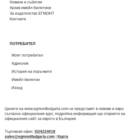
Новини и събития
Архив имейл бюлетини
За издателство ЕГМОНТ
Контакти
ПОТРЕБИТЕЛ
Моят потребител
Адресник
История на поръчките
Имейл бюлетин
Изход
Цените на www.egmontbulgaria.com се представят в левове и евро
съгласно официалния курс; подробна информация ще откриете на
официалния сайт за еврото в България
.
Търговски офис:
02/4224018
sales@egmontbulgaria.com
|
Карта