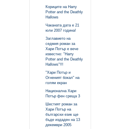
Кориците на Harry
Potter and the Deathly
Hallows
Чаканата дата е 21
юли 2007 година!
Заглавието на
седмия роман за
Хари Потър е вече
известно: "Harry
Potter and the Deathly
Hallows"!!!
"Хари Потър и
Огненият бокал" на
голям екран
Национална Хари
Потър фен среща 3
Шестият роман за
Хари Потър на
български език ще
бъде издаден на 13
декември 2005