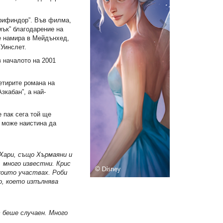
Грифиндор”. Във филма,
мък” благодарение на
 намира в Мейдънхед,
 Уинслет.
в началото на 2001
етирите романа на
зкабан”, а най-
 пак сега той ще
а може наистина да
 Хари, също Хърмаяни и
. много известни. Крис
които участвах. Роби
о, което изпълнява
т беше случаен. Много