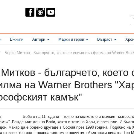
Е-книги
Автори
Марки и герои
Възраст
Хрон
Борис Митков - българчето, което се снима във филма на Warner Bro
Митков - българчето, което 
илма на Warner Brothers "Ха
ософският камък"
Боби е на 11 години – точно на колкото е и малкият магьосн
мък”. Рожденият ден на Боби, както и този на Хари, е през юли. И бълг
дон, макар да е родено другаде в София през 1990 година. Подобно на 
 от известен род – прапрадядо му е прочутият български писател Гео 