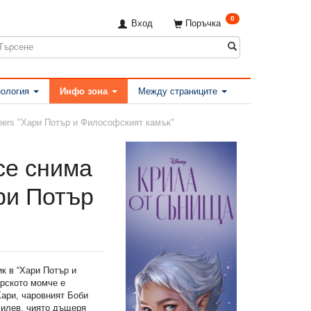
0
Вход
Поръчка
ология
Инфо зона
Между страниците
thers "Хари Потър и Философският камък"
се снима
ри Потър
ик в “Хари Потър и
арското момче е
Хари, чаровният Боби
Милев, чиято дъщеря