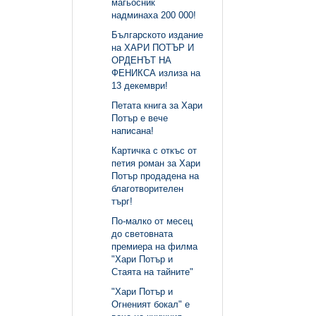
магьосник
надминаха 200 000!
Българското издание
на ХАРИ ПОТЪР И
ОРДЕНЪТ НА
ФЕНИКСА излиза на
13 декември!
Петата книга за Хари
Потър е вече
написана!
Картичка с откъс от
петия роман за Хари
Потър продадена на
благотворителен
търг!
По-малко от месец
до световната
премиера на филма
"Хари Потър и
Стаята на тайните"
"Хари Потър и
Огненият бокал" е