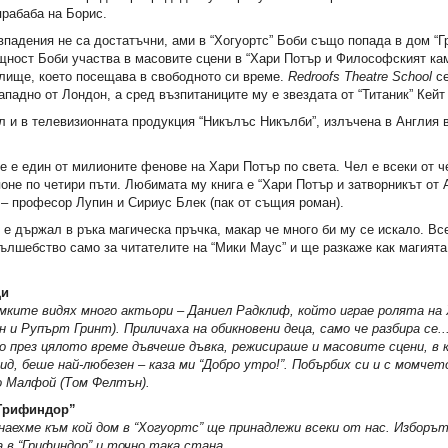
рабаба на Борис.
впадения не са достатъчни, ами в “Хогуортс” Боби също попада в дом “
щност Боби участва в масовите сцени в “Хари Потър и Философският ка
лище, което посещава в свободното си време.
Redroofs Theatre School
се
ападно от Лондон, а сред възпитаниците му е звездата от “Титаник” Кейт
л и в телевизионната продукция “Никълъс Никълби”, излъчена в Англия 
е е един от милионите фенове на Хари Потър по света. Чел е всеки от ч
оне по четири пъти. Любимата му книга е “Хари Потър и затворникът от А
 – професор Лупин и Сириус Блек (пак от същия роман).
 е държал в ръка магическа пръчка, макар че много би му се искало. Все
ълшебство само за читателите на “Мики Маус” и ще разкаже как магият
щи
мките видях много актьори – Даниел Радклиф, който играе ролята на
 и Рупърт Гринт). Приличаха на обикновени деца, само че разбира се..
о през цялото време дъвчеше дъвка, режисираше и масовите сцени, в 
ид, беше най-любезен – каза ми “Добро утро!”. Побърбих си и с момчет
о Малфой (Том Фелтън).
“Грифиндор”
наехме към кой дом в “Хогуортс” ще принадлежи всеки от нас. Изборъ
а в “Грифиндор” и точно така стана.