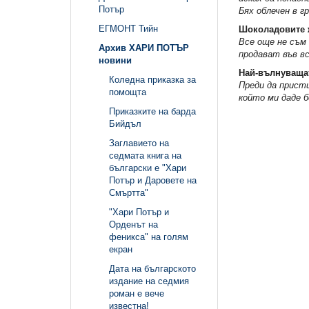
Потър
Бях облечен в г
ЕГМОНТ Тийн
Шоколадовите 
Все още не съм 
Архив ХАРИ ПОТЪР
продават във в
новини
Най-вълнуваща
Коледна приказка за
Преди да присти
помощта
който ми даде б
Приказките на барда
Бийдъл
Заглавието на
седмата книга на
български е "Хари
Потър и Даровете на
Смъртта"
"Хари Потър и
Орденът на
феникса" на голям
екран
Дата на българското
издание на седмия
роман е вече
известна!