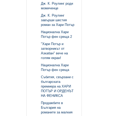
Дж. К. Роулинг роди
момиченце
Дж. К. Роулинг
завърши шестия
роман за Хари Потър
Национална Хари
Потър фен среща 2
"Хари Потър и
затворникът от
Азкабан" вече на
голям екран!
Национална Хари
Потър фен среща
Събития, свързани с
българската
премиера на ХАРИ
ПОТЪР И ОРДЕНЪТ
НА ФЕНИКСА
Продажбите в
България на
романите за малкия