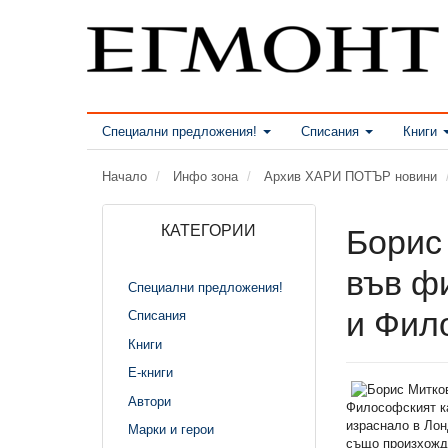
Специални предложения!
Списания
Книги
Начало
Инфо зона
Архив ХАРИ ПОТЪР новини
КАТЕГОРИИ
Борис 
във ф
Специални предложения!
и Фил
Списания
Книги
Е-книги
Автори
Философският ка
израснало в Лон
Марки и герои
също произхожда