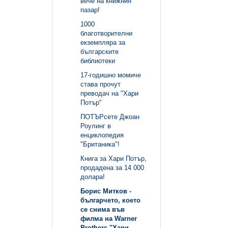
вече на книжния
пазар!
1000
благотворителни
екземпляра за
българските
библиотеки
17-годишно момиче
става прочут
преводач на "Хари
Потър"
ПОТЪРсете Джоан
Роулинг в
енциклопедия
"Британика"!
Книга за Хари Потър,
продадена за 14 000
долара!
Борис Митков -
българчето, което
се снима във
филма на Warner
Brothers "Хари