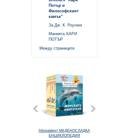
Потър и
Философският
камък"
За Дж. К. Роулинг
Манията ХАРИ
ПОТЪР
Между страниците
Абонамент МЕДЕНОСЛАДКА
1: Морските об
ЕНЦИКЛОПЕДИЯ