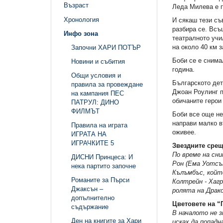
Възраст
Леда Милева е п
Хронология
И сякаш тези съ
разбира се. Всъ
Инфо зона
театралното учи
на около 40 км з
Започни ХАРИ ПОТЪР
Боби се е снима
Новини и събития
година.
Общи условия и
Българското дет
правила за провеждане
Джоан Роулинг п
на кампания ПЕС
обичаните герои
ПАТРУЛ: ДИНО
ФИЛМЪТ
Боби все още не
направи малко в
Правила на играта
оживее.
ИГРАТА НА
ИГРАЧКИТЕ 5
Звездните сре
По време на сни
ДИСНИ Принцеса: И
Рон (Eма Уотсън
нека партито започне
Кълъмбъс, койт
Романите за Пърси
Колтрейн - Хагр
Джаксън –
ролята на Драк
допълнително
Цветовете на 
съдържание
В началото не з
Ден на книгите за Хари
исках да попадн