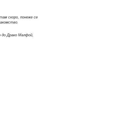
там скоро, понеже се
лакомство.
о до Драко Малфой,