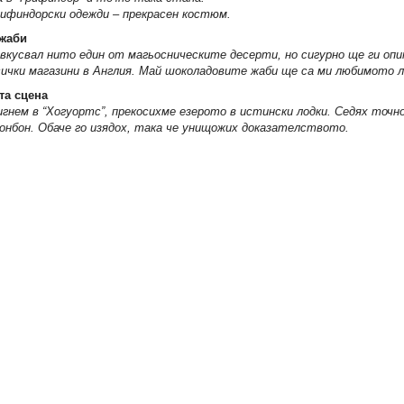
рифиндорски одежди – прекрасен костюм.
жаби
вкусвал нито един от магьосническите десерти, но сигурно ще ги опи
сички магазини в Англия. Май шоколадовите жаби ще са ми любимото 
та сцена
гнем в “Хогуортс”, прекосихме езерото в истински лодки. Седях точн
онбон. Обаче го изядох, така че унищожих доказателството.