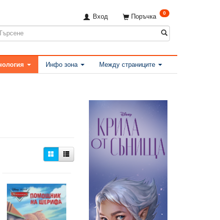
0
Вход
Поръчка
нология
Инфо зона
Между страниците