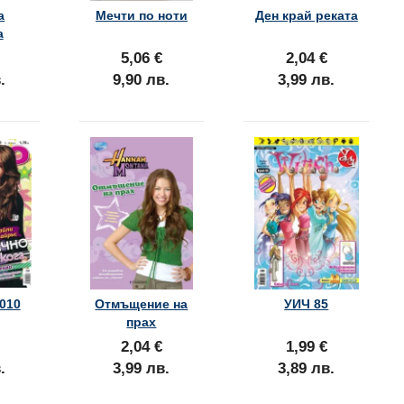
а
Мечти по ноти
Ден край реката
а
5,06 €
2,04 €
.
9,90 лв.
3,99 лв.
010
Отмъщение на
УИЧ 85
прах
2,04 €
1,99 €
.
3,99 лв.
3,89 лв.