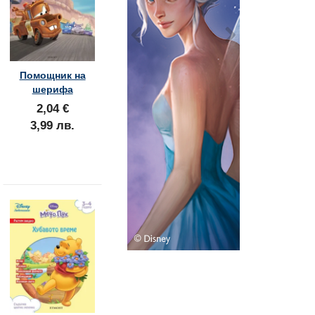
Помощник на
шерифа
2,04 €
3,99 лв.