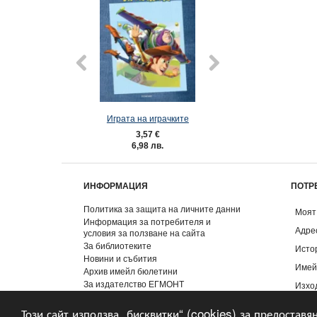
Играта на играчките
Мечти по н
3,57 €
5,06 €
6,98 лв.
9,90 лв.
ИНФОРМАЦИЯ
ПОТР
Политика за защита на личните данни
Моят
Информация за потребителя и
Адре
условия за ползване на сайта
За библиотеките
Исто
Новини и събития
Имей
Архив имейл бюлетини
За издателство ЕГМОНТ
Изхо
Контакти
Този сайт използва „бисквитки“ (cookies) за предоставя