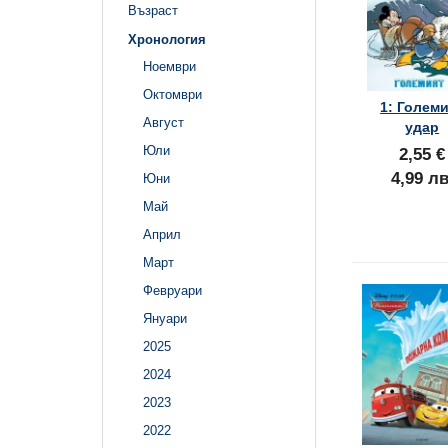
Възраст
Хронология
Ноември
Октомври
1: Голем
Август
удар
Юли
2,55 €
4,99 лв
Юни
Май
Април
Март
Февруари
Януари
2025
2024
2023
2022