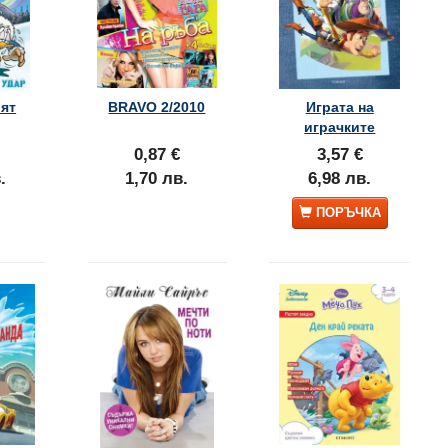
ият
BRAVO 2/2010
Играта на
играчките
0,87 €
3,57 €
.
1,70 лв.
6,98 лв.
ПОРЪЧКА