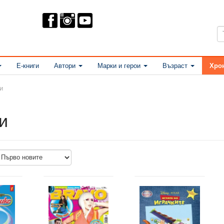
Е-книги
Автори
Марки и герои
Възраст
Хро
и
и