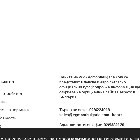
оти
BRAVO 1/2010
BRAVO 2/2010
0,87 €
0,87 €
1,70 лв.
1,70 лв.
Цените на www.egmontbulgaria.com се
ЕБИТЕЛ
представят в левове и евро съгласно
официалния курс; подробна информация щ
откриете на
официалния сайт за еврото в
 потребител
България
.
сник
рия на поръчките
Търговски офис:
02/4224018
sales@egmontbulgaria.com
|
Карта
л бюлетин
Административен офис:
02/9880120
д
mail@egmontbulgaria.com
|
Карта
не на услугите в него, за персонализиране на рекламите и за