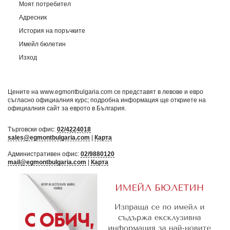
Моят потребител
Адресник
История на поръчките
Имейл бюлетин
Изход
Цените на www.egmontbulgaria.com се представят в левове и евро
съгласно официалния курс; подробна информация ще откриете на
официалния сайт за еврото в България
.
Търговски офис:
02/4224018
sales@egmontbulgaria.com
|
Карта
Административен офис:
02/9880120
mail@egmontbulgaria.com
|
Карта