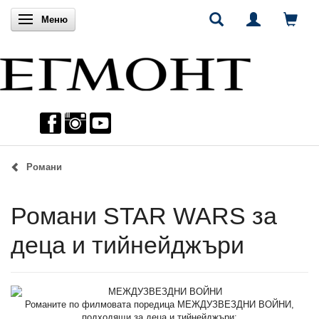
Включи навигацията
Меню
Романи
Романи STAR WARS за
деца и тийнейджъри
Романите по филмовата поредица МЕЖДУЗВЕЗДНИ ВОЙНИ,
подходящи за деца и тийнейджъри: