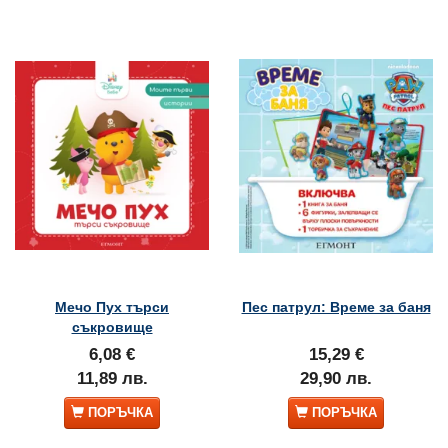
Мечо Пух търси
Пес патрул: Време за баня
съкровище
6,08 €
15,29 €
11,89 лв.
29,90 лв.
ПОРЪЧКА
ПОРЪЧКА