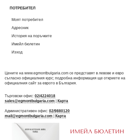
ПОТРЕБИТЕЛ
Моят потребител
Адресник
История на поръчките
Имейл бюлетин
Изход
Цените на www.egmontbulgaria.com се представят в левове и евро
съгласно официалния курс; подробна информация ще откриете на
официалния сайт за еврото в България
.
Търговски офис:
02/4224018
sales@egmontbulgaria.com
|
Карта
Административен офис:
02/9880120
mail@egmontbulgaria.com
|
Карта