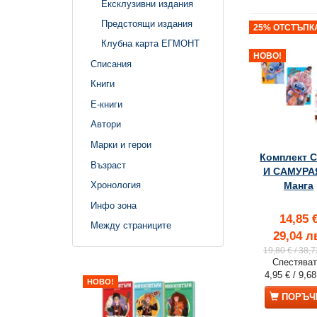
Ексклузивни издания
Предстоящи издания
25% ОТСТЪПК
Клубна карта ЕГМОНТ
НОВО!
Списания
Книги
Е-книги
Автори
Марки и герои
Комплект 
Възраст
И САМУРАЯ
Хронология
Манга
Инфо зона
14,85 
Между страниците
29,04 л
19,80 €
/ 38,7
Спестяват
4,95 €
/ 9,68
НОВО!
25% ОТСТЪПКА
ПОРЪЧ