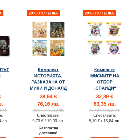
А
20% ОТСТЪПКА
20% ОТСТЪПКА
ПЛЪТ
Комплект
Комплект
Н
ИСТОРИЯТА,
МИСИИТЕ НА
РАЗКАЗАНА ОТ
ОТБОР
МИКИ И ДОНАЛД
„СПАЙДИ“
€
38,94 €
32,39 €
в.
76,16 лв.
63,35 лв.
1 лв.
48,67 €
/ 95,19 лв.
40,49 €
/ 79,19 лв.
е:
Спестявате:
Спестявате:
4 лв.
9,73 €
/ 19,03 лв.
8,10 €
/ 15,84 лв.
Безплатна
доставка!