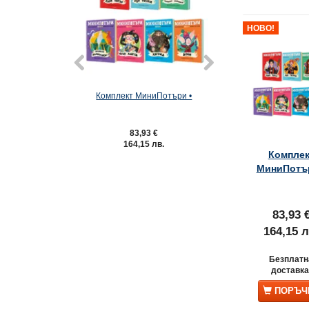
НОВО!
Комплект МиниПотъри •
Комплект от седе
ХАРИ ПОТЪР (ил
Джони Дуд
83,93 €
75,23 €
164,15 лв.
147,13 лв
Комплек
100,31 €
/ 196,
Спестявате:
25,08 
МиниПотър
83,93 
164,15 л
Безплатн
доставка
ПОРЪЧ