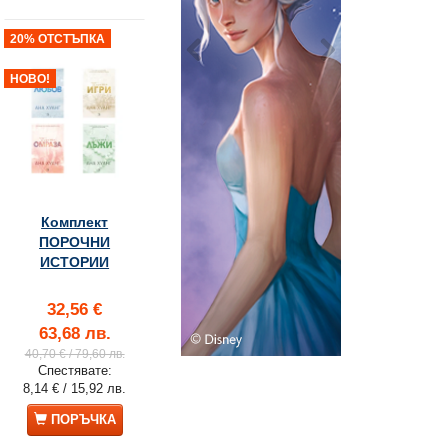
20% ОТСТЪПКА
НОВО!
Комплект
ПОРОЧНИ
ИСТОРИИ
32,56 €
63,68 лв.
40,70 €
/ 79,60 лв.
Спестявате:
8,14 €
/ 15,92 лв.
10% ОТСТЪПКА
20% ОТСТЪПКА
ПОРЪЧКА