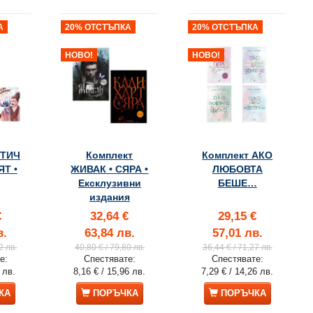
А
20% ОТСТЪПКА
20% ОТСТЪПКА
НОВО!
НОВО!
СТИЧ
Комплект
Комплект АКО
Т •
ЖИВАК • СЯРА •
ЛЮБОВТА
Ексклузивни
БЕШЕ…
издания
€
32,64 €
29,15 €
в.
63,84 лв.
57,01 лв.
2 лв.
40,80 €
/ 79,80 лв.
36,44 €
/ 71,27 лв.
е:
Спестявате:
Спестявате:
 лв.
8,16 €
/ 15,96 лв.
7,29 €
/ 14,26 лв.
15% ОТСТЪПКА
25% ОТСТЪПКА
КА
ПОРЪЧКА
ПОРЪЧКА