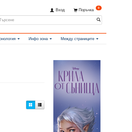
0
Вход
Поръчка
онология
Инфо зона
Между страниците