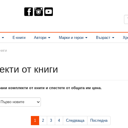
Е-книги
Автори
Марки и герои
Възраст
Хр
ниги
кти от книги
ани комплекти от книги и спестете от общата им цена.
1
2
3
4
Следваща
Последна