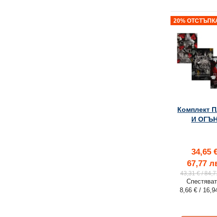
20% ОТСТЪПК
Комплект 
И ОГЪ
34,65 
67,77 л
43,31 €
/ 84,7
Спестяват
8,66 €
/ 16,9