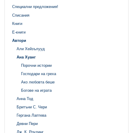
Специални предложения!
Списания
Книги
Е-книги
Автори
Али Хейзълууд
Ана Хуанг
Порочни истории
Господари на греха
Ако любовта беше
Богове на играта
Анна Тод
Бритъни С. Чери
Гергана Лаптева
Девни Пери
Дж. К. Роулинг