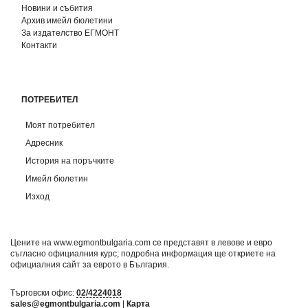
Новини и събития
Архив имейл бюлетини
За издателство ЕГМОНТ
Контакти
ПОТРЕБИТЕЛ
Моят потребител
Адресник
История на поръчките
Имейл бюлетин
Изход
Цените на www.egmontbulgaria.com се представят в левове и евро
съгласно официалния курс; подробна информация ще откриете на
официалния сайт за еврото в България
.
Търговски офис:
02/4224018
sales@egmontbulgaria.com
|
Карта