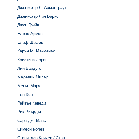
Дженифър Л. Арментраут
Дженифър Лин Барнс
Джон Грийн
Елена Армас
Елиф Шафак
Карън М. Макменъс
Кристина Лорен
Лий Бардуго
Маделин Милър
Мегън Марч
Пен Кол
Рейвън Кенеди
Рик Риърдън
Сара Дж. Маас
Симеон Колев
Станислав Койчев / Стан