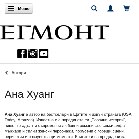
Включи навигацията
Меню
Автори
Ана Хуанг
Ана Хуанг
е автор на бестселъри в Щатите и извън страната (USA
Today, Аmazon). Известна е с поредицата си „Порочни истории“,
пише ню адълт и съвременни любовни романи със секси алфа
мъжкари и силни женски персонажи, поръсени с горещи сцени,
перипетии и разчувстващи моменти. Книгите ѝ са продадени за