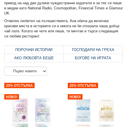
превод на над две дузини чуждестранни издатели и за тях се пише
в медии като
National Radio
, Cosmopolitan, Financial Times и Glamour
UK.
Отявлен любител на пътешествията, Ана обича да включва
красиви места в историите си и никога не би отказала чаша добър
чай лате. Когато не чете или пише, тя мечтае и търси следващия
си любим ресторант.
ПОРОЧНИ ИСТОРИИ
ГОСПОДАРИ НА ГРЕХА
АКО ЛЮБОВТА БЕШЕ
БОГОВЕ НА ИГРАТА
20% ОТСТЪПКА
20% ОТСТЪПКА
НОВО!
НОВО!