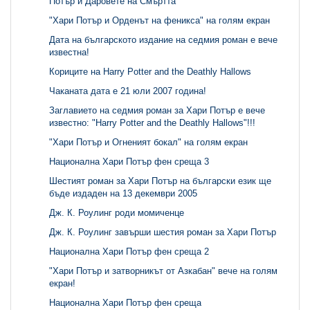
Потър и Даровете на Смъртта"
"Хари Потър и Орденът на феникса" на голям екран
Дата на българското издание на седмия роман е вече
известна!
Кориците на Harry Potter and the Deathly Hallows
Чаканата дата е 21 юли 2007 година!
Заглавието на седмия роман за Хари Потър е вече
известно: "Harry Potter and the Deathly Hallows"!!!
"Хари Потър и Огненият бокал" на голям екран
Национална Хари Потър фен среща 3
Шестият роман за Хари Потър на български език ще
бъде издаден на 13 декември 2005
Дж. К. Роулинг роди момиченце
Дж. К. Роулинг завърши шестия роман за Хари Потър
Национална Хари Потър фен среща 2
"Хари Потър и затворникът от Азкабан" вече на голям
екран!
Национална Хари Потър фен среща