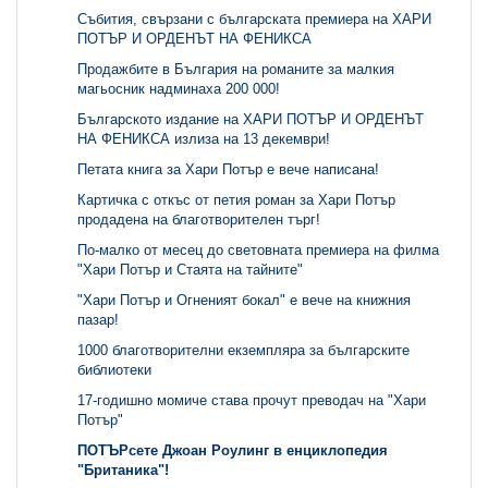
Събития, свързани с българската премиера на ХАРИ
ПОТЪР И ОРДЕНЪТ НА ФЕНИКСА
Продажбите в България на романите за малкия
магьосник надминаха 200 000!
Българското издание на ХАРИ ПОТЪР И ОРДЕНЪТ
НА ФЕНИКСА излиза на 13 декември!
Петата книга за Хари Потър е вече написана!
Картичка с откъс от петия роман за Хари Потър
продадена на благотворителен търг!
По-малко от месец до световната премиера на филма
"Хари Потър и Стаята на тайните"
"Хари Потър и Огненият бокал" е вече на книжния
пазар!
1000 благотворителни екземпляра за българските
библиотеки
17-годишно момиче става прочут преводач на "Хари
Потър"
ПОТЪРсете Джоан Роулинг в енциклопедия
"Британика"!