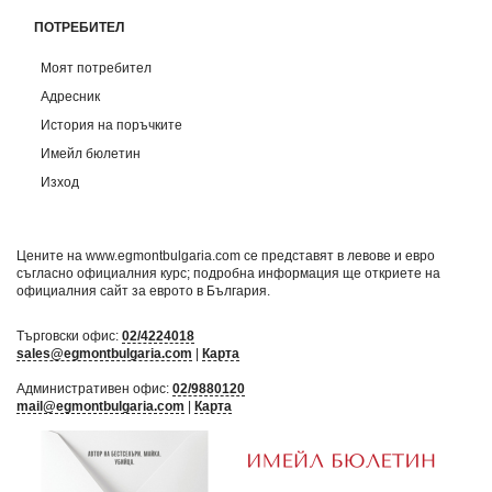
ПОТРЕБИТЕЛ
Моят потребител
Адресник
История на поръчките
Имейл бюлетин
Изход
Цените на www.egmontbulgaria.com се представят в левове и евро
съгласно официалния курс; подробна информация ще откриете на
официалния сайт за еврото в България
.
Търговски офис:
02/4224018
sales@egmontbulgaria.com
|
Карта
Административен офис:
02/9880120
mail@egmontbulgaria.com
|
Карта