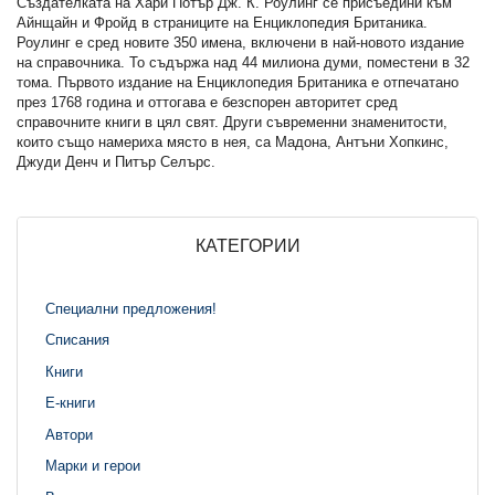
Създателката на Хари Потър Дж. К. Роулинг се присъедини към
Айнщайн и Фройд в страниците на Енциклопедия Британика.
Роулинг е сред новите 350 имена, включени в най-новото издание
на справочника. То съдържа над 44 милиона думи, поместени в 32
тома. Първото издание на Енциклопедия Британика е отпечатано
през 1768 година и оттогава е безспорен авторитет сред
справочните книги в цял свят. Други съвременни знаменитости,
които също намериха място в нея, са Мадона, Антъни Хопкинс,
Джуди Денч и Питър Селърс.
КАТЕГОРИИ
Специални предложения!
Списания
Книги
Е-книги
Автори
Марки и герои