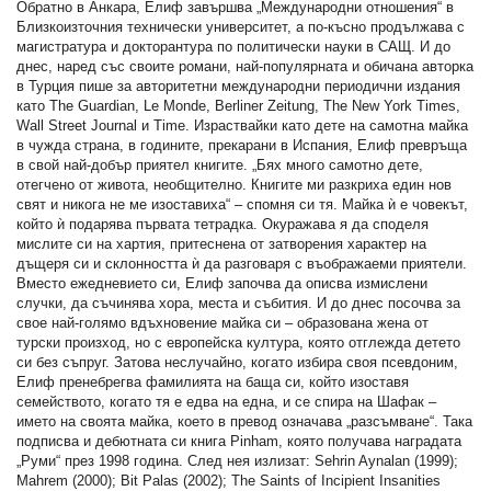
Обратно в Анкара, Елиф завършва „Международни отношения“ в
Близкоизточния технически университет, а по-късно продължава с
магистратура и докторантура по политически науки в САЩ. И до
днес, наред със своите романи, най-популярната и обичана авторка
в Турция пише за авторитетни международни периодични издания
като The Guardian, Le Monde, Berliner Zeitung, The New York Times,
Wall Street Journal и Time. Израствайки като дете на самотна майка
в чужда страна, в годините, прекарани в Испания, Елиф превръща
в свой най-добър приятел книгите. „Бях много самотно дете,
отегчено от живота, необщително. Книгите ми разкриха един нов
свят и никога не ме изоставиха“ – спомня си тя. Майка ѝ е човекът,
който ѝ подарява първата тетрадка. Окуражава я да споделя
мислите си на хартия, притеснена от затворения характер на
дъщеря си и склонността ѝ да разговаря с въображаеми приятели.
Вместо ежедневието си, Елиф започва да описва измислени
случки, да съчинява хора, места и събития. И до днес посочва за
свое най-голямо вдъхновение майка си – образована жена от
турски произход, но с европейска култура, която отглежда детето
си без съпруг. Затова неслучайно, когато избира своя псевдоним,
Елиф пренебрегва фамилията на баща си, който изоставя
семейството, когато тя е едва на една, и се спира на Шафак –
името на своята майка, което в превод означава „разсъмване“. Така
подписва и дебютната си книга Pinham, която получава наградата
„Руми“ през 1998 година. След нея излизат: Sehrin Aynalan (1999);
Mahrem (2000); Bit Palas (2002); The Saints of Incipient Insanities