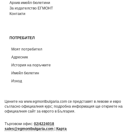
Архив имейл бюлетини
За издателство ЕГМОНТ
Контакти
ПОТРЕБИТЕЛ
Моят потребител
Адресник
История на поръчките
Имейл бюлетин
Изход
Цените на www.egmontbulgaria.com се представят в левове и евро
съгласно официалния курс; подробна информация ще откриете на
официалния сайт за еврото в България
.
Търговски офис:
02/4224018
sales@egmontbulgaria.com
|
Карта