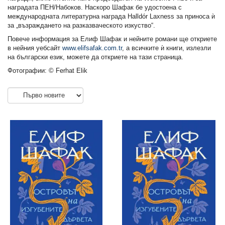
наградата ПЕН/Набоков. Наскоро Шафак бе удостоена с
международната литературна награда Halldór Laxness за приноса ѝ
за „възраждането на разказваческото изкуство“.
Повече информация за Елиф Шафак и нейните романи ще откриете
в нейния уебсайт
www.elifsafak.com.tr
, а всичките ѝ книги, излезли
на български език, можете да откриете на тази страница.
Фотографии: © Ferhat Elik