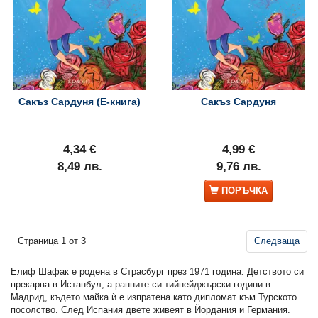
Сакъз Сардуня (Е-книга)
Сакъз Сардуня
4,34 €
4,99 €
8,49 лв.
9,76 лв.
ПОРЪЧКА
Страница 1 от 3
Следваща
Елиф Шафак е родена в Страсбург през 1971 година. Детството си
прекарва в Истанбул, а ранните си тийнейджърски години в
Мадрид, където майка ѝ е изпратена като дипломат към Турското
посолство. След Испания двете живеят в Йордания и Германия.