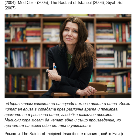
(2004); Med-Cezir (2005); The Bastard of Istanbul (2006), Siyah Sut
(2007).
»Оприличавам книгите си на сгради с много врати и стаи. Всеки
читател влиза в сградата през различна врата и прекарва
времето си в различна стая, гледайки различен предмет...
Милиони хора могат да четат едно и също произведение, но
прочитът на всеки един от тях е уникален.«
Романът The Saints of Incipient Insanities е първият, който Елиф