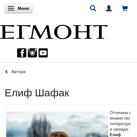
Включи навигацията
Меню
Автори
Елиф Шафак
Отличена с
множество
литературн
и награди,
Елиф