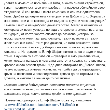
улавят в момент на промяна – в мига, в който сменят страната си,
търсят идентичността си или разбиват на парчета обичайното свое
ежедневие. И са цветни, никога само черни или пък единствено
бели: „Трябва да надмогнеш категориите за Добро и Зло. Хората са
многопластови и не можеш да ги съдиш на групи и чрез асоциации.“
Самата Елиф е най-доброто доказателство. Макар в началото на
кариерата си неминуемо да попада в стереотипа „жена писателка
от Турция“, от която хората очакват да разказва „истории за
мюсюлмански жени, за предпочитане, тъжни истории за тъжни
мюсюлмански жени“, тя бързо доказва, че нито разказите, нито
стилът и езикът ѝ могат да бъдат сковани от тесните рамки на
клишетата. Историите на Елиф Шафак никога не са оградени със
стени. Научила го е от баба си – суеверна и емоционална жена,
която гледала на кафе и лекувала акнето на хората, като рисувала
кръгове около розови тръни. И до днес авторката на „Любов“ вярва,
че ако искаме да живеем истински, не трябва да се ограждаме с
кръга на познатото и себеподобното, трябва да се стремим към
другите, а книгите са начин да го постигнем.
»Когато четем добър роман, оставяме малките си уютни
апартаменти назад, излизаме сами в нощта и започваме да
опознаваме хора, които никога преди не сме срещали... «
Повече информация за Елиф Шафак можете да откриете
на
www.elifshafak.com
,
facebook.com/Elif.Shafak
и
twitter.com/Elif_Safak
.