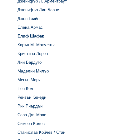
Дженифър Л. Арментраут
Дженифър Лин Барнс
Джон Грийн
Елена Армас
Елиф Шафак
Карън М. Макменъс
Кристина Лорен
Лий Бардуго
Маделин Милър
Мегън Марч
Пен Кол
Рейвън Кенеди
Рик Риърдън
Сара Дж. Маас
Симеон Колев
Станислав Койчев / Стан