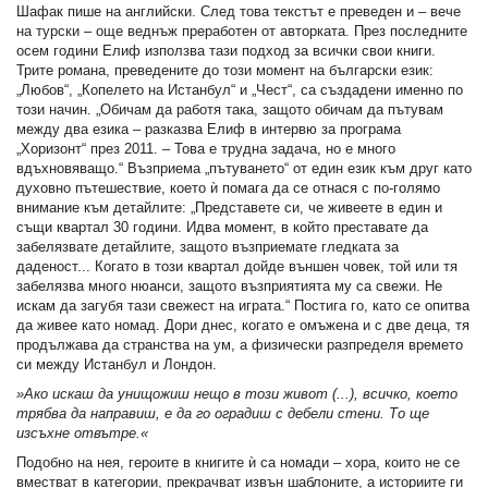
Шафак пише на английски. След това текстът е преведен и – вече
на турски – още веднъж преработен от авторката. През последните
осем години Елиф използва тази подход за всички свои книги.
Трите романа, преведените до този момент на български език:
„Любов“, „Копелето на Истанбул“ и „Чест“, са създадени именно по
този начин. „Обичам да работя така, защото обичам да пътувам
между два езика – разказва Елиф в интервю за програма
„Хоризонт“ през 2011. – Това е трудна задача, но е много
вдъхновяващо.“ Възприема „пътуването“ от един език към друг като
духовно пътешествие, което ѝ помага да се отнася с по-голямо
внимание към детайлите: „Представете си, че живеете в един и
същи квартал 30 години. Идва момент, в който преставате да
забелязвате детайлите, защото възприемате гледката за
даденост... Когато в този квартал дойде външен човек, той или тя
забелязва много нюанси, защото възприятията му са свежи. Не
искам да загубя тази свежест на играта.“ Постига го, като се опитва
да живее като номад. Дори днес, когато е омъжена и с две деца, тя
продължава да странства на ум, а физически разпределя времето
си между Истанбул и Лондон.
»Ако искаш да унищожиш нещо в този живот (...), всичко, което
трябва да направиш, е да го оградиш с дебели стени. То ще
изсъхне отвътре.«
Подобно на нея, героите в книгите ѝ са номади – хора, които не се
вместват в категории, прекрачват извън шаблоните, а историите ги