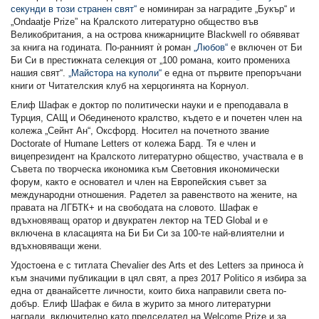
секунди в този странен свят“
е номиниран за наградите „Букър“ и
„Ondaatje Prize” на Кралското литературно общество във
Великобритания, а на острова книжарниците Blackwell го обявяват
за книга на годината. По-ранният ѝ роман
„Любов“
е включен от Би
Би Си в престижната селекция от „100 романа, които промениха
нашия свят“.
„Майстора на куполи“
е една от първите препоръчани
книги от Читателския клуб на херцогинята на Корнуол.
Елиф Шафак е доктор по политически науки и е преподавала в
Турция, САЩ и Обединеното кралство, където е и почетен член на
колежа „Сейнт Ан“, Оксфорд. Носител на почетното звание
Doctorate of Humane Letters от колежа Бард. Тя е член и
вицепрезидент на Кралското литературно общество, участвала е в
Съвета по творческа икономика към Световния икономически
форум, както е основател и член на Европейския съвет за
международни отношения. Радетел за равенството на жените, на
правата на ЛГБТК+ и на свободата на словото. Шафак е
вдъхновяващ оратор и двукратен лектор на ТED Global и е
включена в класацията на Би Би Си за 100-те най-влиятелни и
вдъхновяващи жени.
Удостоена е с титлата Chevalier des Arts et des Letters за приноса ѝ
към значими публикации в цял свят, а през 2017 Politico я избира за
една от дванайсетте личности, които биха направили света по-
добър. Елиф Шафак е била в журито за много литературни
награди, включително като председател на Welcome Prize и за