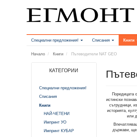
Специални предложения!
Списания
Книги
Начало
Книги
Пътеводители NAT GEO
КАТЕГОРИИ
Пътев
Специални предложения!
Поредицата о
Списания
истински познав
сътрудници, из
Книги
историята, кул
НАЙ-ЧЕТЕНИ
или 
Импринт УО
Впечатляващ
държави, ще 
Импринт КУБАР