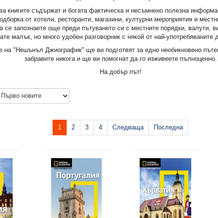
ва книгите съдържат и богата фактическа и несъмнено полезна информа
одборка от хотели, ресторанти, магазини, културни мероприятия и мест
а се запознаете още преди пътуването си с местните порядки, валути, в
вате малък, но много удобен разговорник с някой от най-употребяваните 
 на "Нешънъл Джиографик" ще ви подготвят за едно необикновено пъте
забравите никога и ще ви помогнат да го изживеете пълноценно.
На добър път!
1
2
3
4
Следваща
Последна