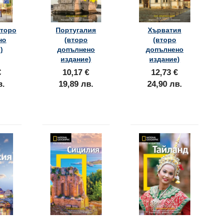
второ
Португалия
Хърватия
но
(второ
(второ
)
допълнено
допълнено
издание)
издание)
€
10,17 €
12,73 €
в.
19,89 лв.
24,90 лв.
а
Рим
Италия
10,17 €
12,73 €