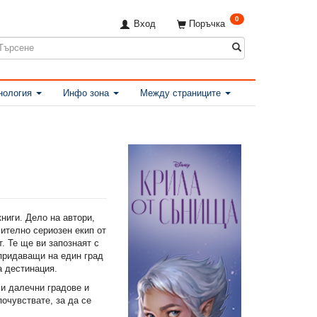
0
Вход
Поръчка
нология
Инфо зона
Между страниците
ниги. Дело на автори,
чително сериозен екип от
. Те ще ви запознаят с
 придаващи на един град
а дестинация.
и далечни градове и
почувствате, за да се