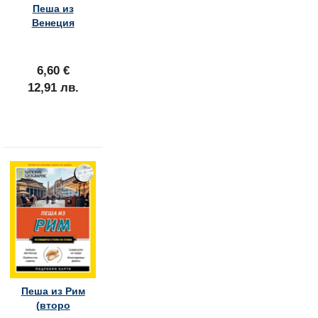
Пеша из
19,89 лв.
24,90 лв.
Венеция
6,60 €
12,91 лв.
Пеша из Рим
(второ