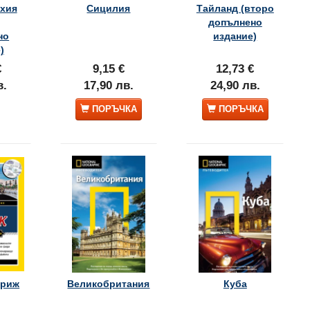
ехия
Сицилия
Тайланд (второ
.
19,89 лв.
24,90 лв.
допълнено
но
издание)
)
€
9,15 €
12,73 €
в.
17,90 лв.
24,90 лв.
ПОРЪЧКА
ПОРЪЧКА
ариж
Великобритания
Куба