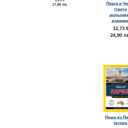
Прага и Ч
17,90 лв.
19,89 лв
(трето
допълне
издание
12,73 
24,90 л
Пеша из П
(второ