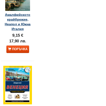
Амалфийското
крайбрежие,
Неапол и Южна
Италия
9,15 €
17,90 лв.
ПОРЪЧКА
Пекин
Гърция
10,17 €
12,73 €