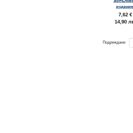
допълне
издание
7,62 €
14,90 л
Подреждане: