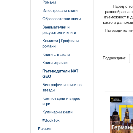
Романи
Наред с то
Илюстровани книги
разнообразна п
възможност и д
Образователни книги
както и да полз
Занимателни и
Пътеводителите
рисувателни книги
Kомикси | Графични
романи
Книги с пъзели
Подреждане:
Книги играчки
Пътеводители NAT
GEO
Биографии и книги на
звезди
Компютърни и видео
игри
Кулинарни книги
#BookTok
Е-книги