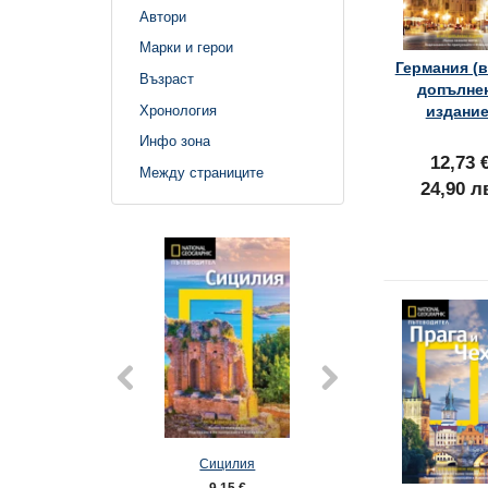
Автори
Марки и герои
Германия (
Възраст
допълне
Хронология
издание
Инфо зона
12,73 
Между страниците
24,90 л
Сицилия
Барселон
9,15 €
10,17 €