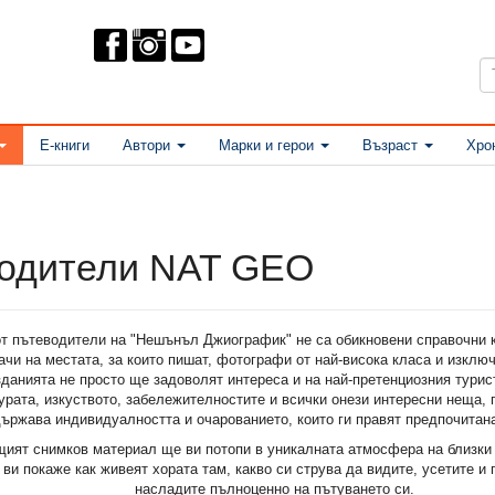
Е-книги
Автори
Марки и герои
Възраст
Хро
одители NAT GEO
т пътеводители на "Нешънъл Джиографик" не са обикновени справочни к
ачи на местата, за които пишат, фотографи от най-висока класа и изклю
данията не просто ще задоволят интереса и на най-претенциозния турист
турата, изкуството, забележителностите и всички онези интересни неща,
държава индивидуалността и очарованието, които ги правят предпочитан
ият снимков материал ще ви потопи в уникалната атмосфера на близки 
ви покаже как живеят хората там, какво си струва да видите, усетите и 
насладите пълноценно на пътуването си.