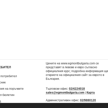
 герои:
Любими филмови герои: Колите
Палас Петс: Чети и 
а
5,06 €
2,55 €
9,90 лв.
4,99 лв.
Цените на www.egmontbulgaria.com се
ЕБИТЕЛ
представят в левове и евро съгласно
официалния курс; подробна информация щ
откриете на
официалния сайт за еврото в
 потребител
България
.
сник
рия на поръчките
Търговски офис:
02/4224018
sales@egmontbulgaria.com
|
Карта
л бюлетин
Административен офис:
02/9880120
д
mail@egmontbulgaria.com
|
Карта