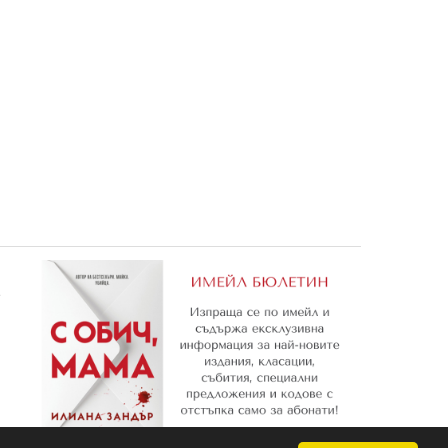
играй
Диамантени кучета: Чети,
Всеки ден
оцвети, залепи!
2,55 €
7,62 €
4,99 лв.
14,90 лв.
е