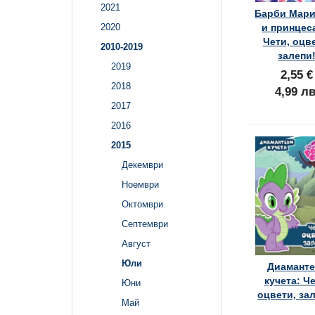
2021
Барби Мари
и принцес
2020
Чети, оцв
2010-2019
залепи
2019
2,55 €
2018
4,99 лв
2017
2016
2015
Декември
Ноември
Октомври
Септември
Август
Юли
Диаманте
кучета: Че
Юни
оцвети, за
Май