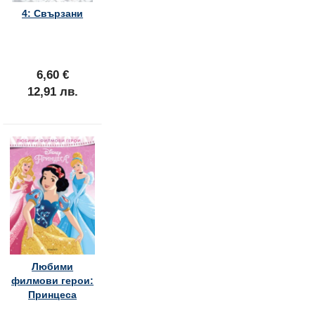
4: Свързани
6,60 €
12,91 лв.
Любими
филмови герои:
Принцеса