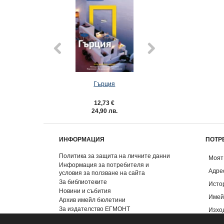
Гърция
Любими филмови
Принцес
12,73 €
5,06 €
24,90 лв.
9,90 лв.
ИНФОРМАЦИЯ
ПОТР
Политика за защита на личните данни
Моят
Информация за потребителя и
Адре
условия за ползване на сайта
За библиотеките
Исто
Новини и събития
Имей
Архив имейл бюлетини
За издателство ЕГМОНТ
Изхо
Контакти