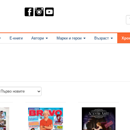
Е-книги
Автори
Марки и герои
Възраст
Хро