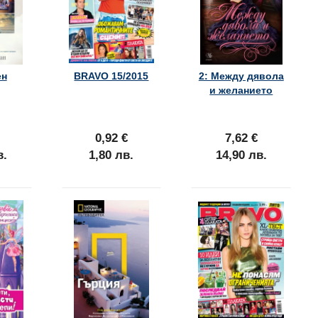
ен
BRAVO 15/2015
2: Между дявола
и желанието
0,92 €
7,62 €
в.
1,80 лв.
14,90 лв.