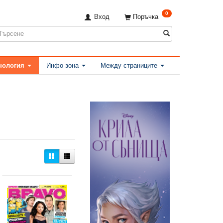
0
Вход
Поръчка
нология
Инфо зона
Между страниците