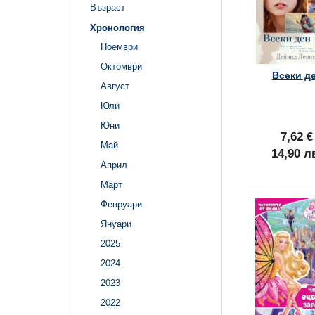
Възраст
Хронология
Ноември
Октомври
Всеки д
Август
Юли
Юни
7,62 €
Май
14,90 л
Април
Март
Февруари
Януари
2025
2024
2023
2022