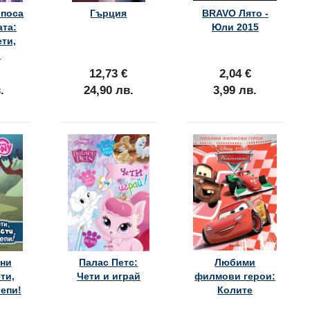
поса
Гърция
BRAVO Лято -
ата:
Юли 2015
ети,
!
12,73 €
2,04 €
.
24,90 лв.
3,99 лв.
ни
Палас Петс:
Любими
ти,
Чети и играй
филмови герои:
лепи!
Колите