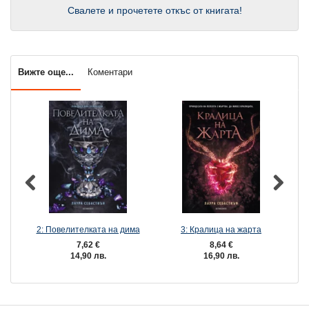
Свалете и прочетете откъс от книгата!
Вижте още...
Коментари
2: Повелителката на дима
3: Кралица на жарта
7,62 €
8,64 €
14,90 лв.
16,90 лв.