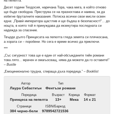
на пепелта.
Десет години Теодосия, наричана Тора, чака мига, в който отново
ще бъде свободна. Преструва се на празноглава и наивна, за да
избегне бруталните наказания. Потиска всички свои мисли освен
една: „Правѝ императора щастлив и ще бъдеш в безопасност!“... до
нощта, в която той я принуждава да екзекутира последната си
надежда за спасение.
Твърде дълго Принцесата на пепелта гледа земята си плячкосана,
а хората си – поробени. Но сега е време всичко да приключи.
***
„Със сигурност това ще е един от най-обсъжданите тийн романи
това лято... мрачен и омагьосващ, няма да можете да го оставите!”
–
Bustle
„Емоцинионално трудна, спираща дъха поредица.” –
Booklist
Автор
Тип
Лаура Себастиън
Фентъзи романи
Поредица
Възраст
Корица
Формат
Принцеса на пепелта
13+
Мека
14 x 21
Страници
ISBN/Баркод
384 черно-бели
9789542721536