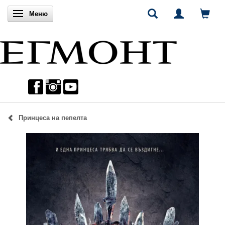
Включи навигацията
Меню
Принцеса на пепелта