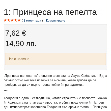
1: Принцеса на пепелта
1
коментара
Коментиране
7,62 €
14,90 лв.
Не е налично
„Принцеса на пепелта” е епично фентъзи на Лаура Себастиън. Една
безмилостно жестока история за момиче, което трябва да се
пребори, за да си върне трона, който ѝ принадлежи..
***
Теодосия е едва шестгодишна, когато страната ѝ е превзета. Майка
ѝ, Кралицата на пламъка и яростта, е убита пред очите ѝ. На този
ден императорът коронясва Теодосия със срамна титла – Принцеса