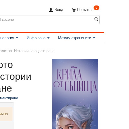
0
Вход
Поръчка
нология
Инфо зона
Между страниците
алство: Истории за оцветяване
ото
Истории
ане
оментиране
лично