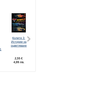
Колите 3:
Маша и
Истории за
Мечока:
а
оцветяване
Истории за
1
оцветяване
2,55 €
2,55 €
4,99 лв.
4,99 лв.