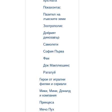
хрътката
Покахонтас
Пазител на
лъвските земи
Зоотрополис
Добрият
динозавър
Самолети
София Първа
Феи
Док Макплюшинс
Рататуй
Герои от игрални
филми и сериали
Мики, Мини, Доналд
и компания
Принцеса
Мечо Пух