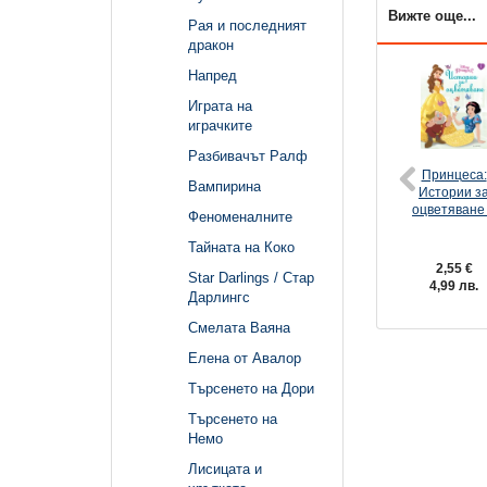
Вижте още...
Рая и последният
дракон
Напред
Играта на
играчките
Разбивачът Ралф
Принцеса:
Вампирина
Истории з
оцветяване
Феноменалните
Тайната на Коко
2,55 €
Star Darlings / Стар
4,99 лв.
Дарлингс
Смелата Ваяна
Елена от Авалор
Търсенето на Дори
Търсенето на
Немо
Лисицата и