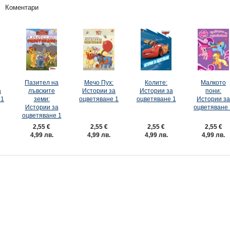
Коментари
Пазител на
Мечо Пух:
Колите:
Малкото
а
лъвските
Истории за
Истории за
пони:
 1
земи:
оцветяване 1
оцветяване 1
Истории з
Истории за
оцветяване 
оцветяване 1
2,55 €
2,55 €
2,55 €
2,55 €
4,99 лв.
4,99 лв.
4,99 лв.
4,99 лв.