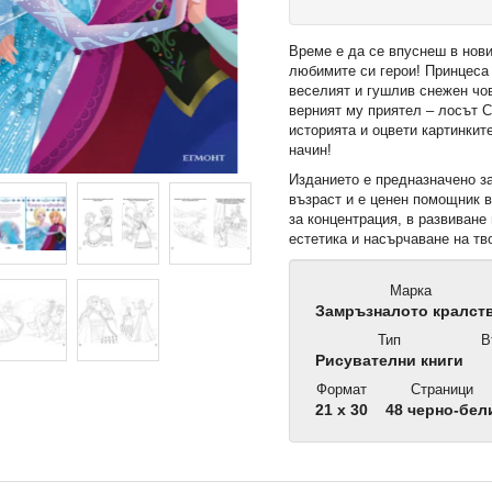
Време е да се впуснеш в нов
любимите си герои! Принцеса
веселият и гушлив снежен чо
верният му приятел – лосът С
историята и оцвети картинкит
начин!
Изданието е предназначено з
възраст и е ценен помощник 
за концентрация, в развиване 
естетика и насърчаване на тв
Марка
Замръзналото кралст
Тип
В
Рисувателни книги
Формат
Страници
21 x 30
48 черно-бел