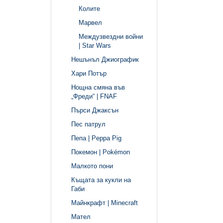
Колите
Марвел
Междузвездни войни
| Star Wars
Нешънъл Джиографик
Хари Потър
Нощна смяна във
„Фреди“ | FNAF
Пърси Джаксън
Пес патрул
Пепа | Peppa Pig
Покемон | Pokémon
Малкото пони
Къщата за кукли на
Габи
Майнкрафт | Minecraft
Мател