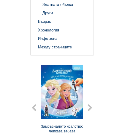
Златната ябълка
Други
Възраст
Хронология
Инфо зона
Между страниците
Замръзналото кралство:
Списание ЗАМР
Лепкава забава
КРАЛСТВО, 