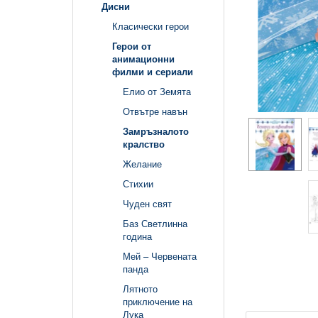
Дисни
Класически герои
Герои от
анимационни
филми и сериали
Елио от Земята
Отвътре навън
Замръзналото
кралство
Желание
Стихии
Чуден свят
Баз Светлинна
година
Мей – Червената
панда
Лятното
приключение на
Лука