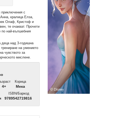
и приключения с
 Анна, кралица Елза,
век Олаф, Кристоф и
вен, те очакват. Прочети
е по най-вълшебния
а деца над 3-годишна
в трениране на умението
на чувството за
орческото мислене.
во
ъзраст
Корица
4+
Мека
ISBN/Баркод
и
9789542719816