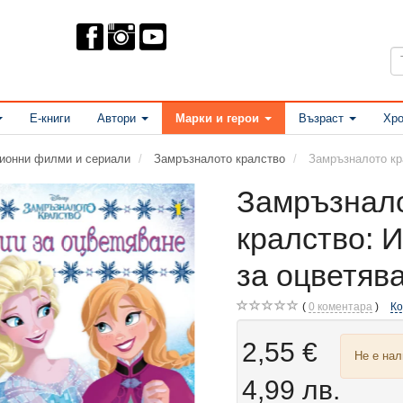
Е-книги
Автори
Марки и герои
Възраст
Хро
ционни филми и сериали
Замръзналото кралство
Замръзналото кр
Замръзнал
кралство: 
за оцветяв
0
коментара
К
2,55 €
Не е на
4,99 лв.