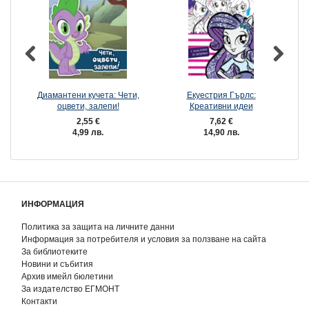
Диамантени кучета: Чети,
Екуестрия Гърлс:
П
оцвети, залепи!
Креативни идеи
2,55 €
7,62 €
4,99 лв.
14,90 лв.
ИНФОРМАЦИЯ
Политика за защита на личните данни
Информация за потребителя и условия за ползване на сайта
За библиотеките
Новини и събития
Архив имейл бюлетини
За издателство ЕГМОНТ
Контакти