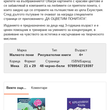
крилете на въображението! Обагри картините с красиви цветове и
се забавлявай в компанията на любимите си приятели понита, с
които заедно ще се отправите на пътешествие из цяла Екуестрия.
След дългото пътуване те очакват за награда специалните
страници от приложението „ДА ОЦВЕТИМ ПОНИТАТА“.
Изданието е предназначено за деца над 3-годишна възраст и е
ценен помощник в трениране на умението за концентрация, в
развиване на чувството за естетика и насърчаване на творческото
мислене.
Марка
Тип
Възраст
Малкото пони
Рисувателни книги
4+
Корица
Формат
Страници
ISBN/Баркод
Мека
21 x 29
48 черно-бели
9789542719397
Вижте още...
Коментари