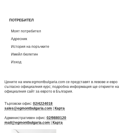
ПОТРЕБИТЕЛ
Моят потребител
Адресник
История на поръчките
Имейл бюлетин
Изход
Цените на www.egmontbulgaria.com се представят в левове и евро
съгласно официалния курс; подробна информация ще откриете на
официалния сайт за еврото в България
.
Търговски офис:
02/4224018
sales@egmontbulgaria.com
|
Карта
Административен офис:
02/9880120
mail@egmontbulgaria.com
|
Карта