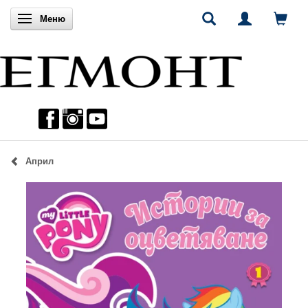
Включи навигацията
Меню
Април