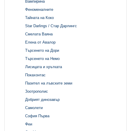
Вампирина
Феноменалните
Тайната на Коко
Star Darlings / Стар Дарлингс
Смелата Ваяна
Елена от Авалор
Търсенето на Дори
Търсенето на Немо
Лисицата и хрътката
Покахонтас
Пазител на лъвските земи
Зоотрополис
Добрият динозавър
Самолети
София Първа
Феи