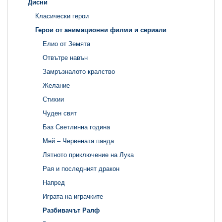
Дисни
Класически герои
Герои от анимационни филми и сериали
Елио от Земята
Отвътре навън
Замръзналото кралство
Желание
Стихии
Чуден свят
Баз Светлинна година
Мей – Червената панда
Лятното приключение на Лука
Рая и последният дракон
Напред
Играта на играчките
Разбивачът Ралф