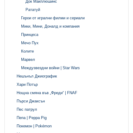
Док Макплюшинс
Рататуй
Герои от игрални филми и сериали
Мики, Мини, Доналд и компания
Принцеса
Мечо Пух
Колите
Марвел
Междузвездни войни | Star Wars
Нешънъл Джиографик
Хари Потър
Нощна смяна във „Фреди“ | FNAF
Пърси Джаксън
Пес патрул
Пепа | Peppa Pig
Покемон | Pokémon