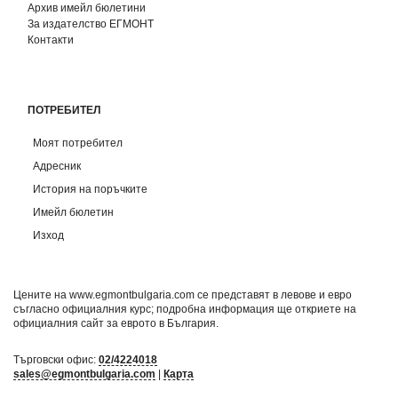
Архив имейл бюлетини
За издателство ЕГМОНТ
Контакти
ПОТРЕБИТЕЛ
Моят потребител
Адресник
История на поръчките
Имейл бюлетин
Изход
Цените на www.egmontbulgaria.com се представят в левове и евро
съгласно официалния курс; подробна информация ще откриете на
официалния сайт за еврото в България
.
Търговски офис:
02/4224018
sales@egmontbulgaria.com
|
Карта