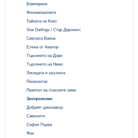
Вампирина
Феноменалните
Тайната на Коко
Star Darlings / Стар Дарлингс
Смелата Ваяна
Елена от Авалор
Търсенето на Дори
Търсенето на Немо
Лисицата и хрътката
Покахонтас
Пазител на лъвските земи
Зоотрополис
Добрият динозавър
Самолети
София Първа
Феи