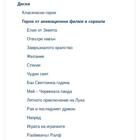
Дисни
Класически герои
Герои от анимационни филми и сериали
Елио от Земята
Отвътре навън
Замръзналото кралство
Желание
Стихии
Чуден свят
Баз Светлинна година
Мей – Червената панда
Лятното приключение на Лука
Рая и последният дракон
Напред
Играта на играчките
Разбивачът Ралф