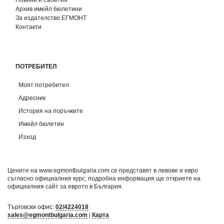
Архив имейл бюлетини
За издателство ЕГМОНТ
Контакти
ПОТРЕБИТЕЛ
Моят потребител
Адресник
История на поръчките
Имейл бюлетин
Изход
Цените на www.egmontbulgaria.com се представят в левове и евро
съгласно официалния курс; подробна информация ще откриете на
официалния сайт за еврото в България
.
Търговски офис:
02/4224018
sales@egmontbulgaria.com
|
Карта