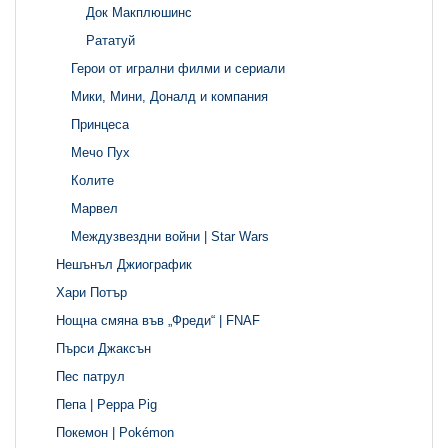
Док Макплюшинс
Рататуй
Герои от игрални филми и сериали
Мики, Мини, Доналд и компания
Принцеса
Мечо Пух
Колите
Марвел
Междузвездни войни | Star Wars
Нешънъл Джиографик
Хари Потър
Нощна смяна във „Фреди“ | FNAF
Пърси Джаксън
Пес патрул
Пепа | Peppa Pig
Покемон | Pokémon