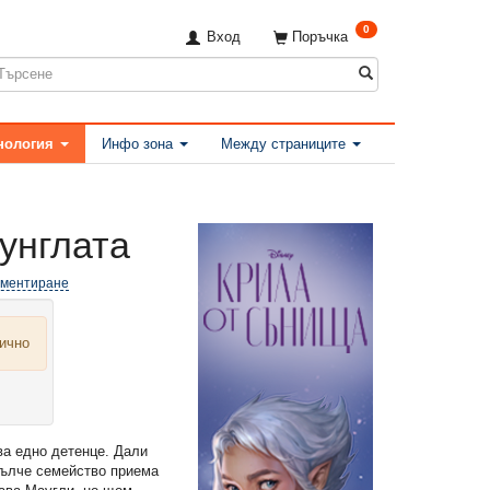
0
Вход
Поръчка
нология
Инфо зона
Между страниците
жунглата
оментиране
лично
ва едно детенце. Дали
Вълче семейство приема