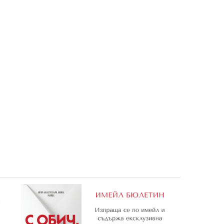
жуджета
Малката русалка Ариел
Медената хралупа
3,06 €
3,06 €
5,98 лв.
5,98 лв.
е