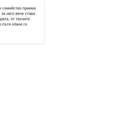
е семейство приема
за него вече става
рата, от техните
о пътя обаче го