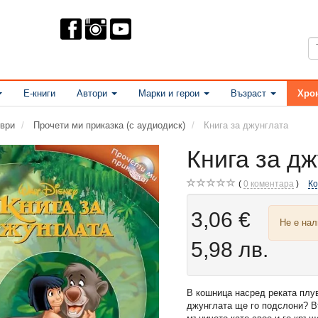
Е-книги
Автори
Марки и герои
Възраст
Хро
ври
Прочети ми приказка (с аудиодиск)
Книга за джунглата
Книга за д
0
коментара
К
3,06 €
Не е на
5,98 лв.
В кошница насред реката плу
джунглата ще го подслони? 