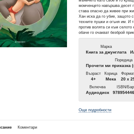
мъничето като свое и го кръ
момченцето навършва десет г
става опасно да живее при ж
Хан иска да го убие, защото с
техните пушки и огъня им. И 
против волята си към селото 
обаче го очакват безброй при
Марка
Книга за джунглата
И
Поредица
Прочети ми приказка (
Възраст
Корица
Форма
4+
Мека
20 x 2
Включва
ISBN/Бар
Аудиодиск
97895444
Още подробности
исание
Коментари