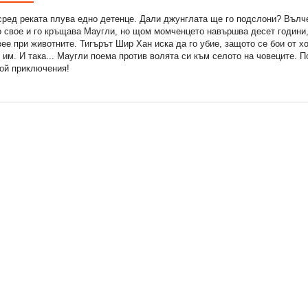
сред реката плува едно детенце. Дали джунглата ще го подслони? Вълч
 свое и го кръщава Маугли, но щом момченцето навършва десет години, 
ее при животните. Тигърът Шир Хан иска да го убие, защото се бои от хо
 им. И така... Маугли поема против волята си към селото на човеците. П
рой приключения!