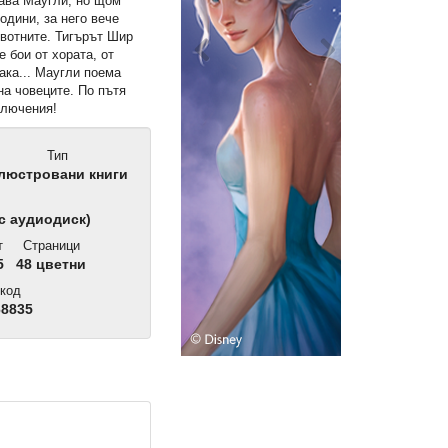
щава Маугли, но щом
одини, за него вече
ивотните. Тигърът Шир
е бои от хората, от
така... Маугли поема
на човеците. По пътя
ключения!
Тип
люстровани книги
с аудиодиск)
т
Страници
5
48 цветни
код
68835