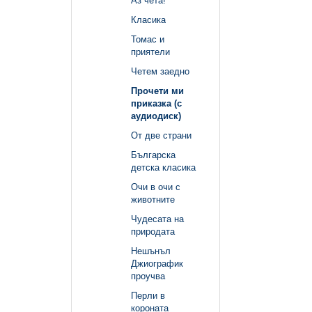
Аз чета!
Класика
Томас и
приятели
Четем заедно
Прочети ми
приказка (с
аудиодиск)
От две страни
Българска
детска класика
Очи в очи с
животните
Чудесата на
природата
Нешънъл
Джиографик
проучва
Перли в
короната