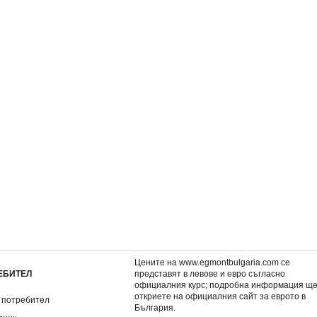
инци
Цар Лъв
Снежанка и седемте д
3,06 €
3,06 €
5,98 лв.
5,98 лв.
Цените на www.egmontbulgaria.com се
ЕБИТЕЛ
представят в левове и евро съгласно
официалния курс; подробна информация щ
откриете на
официалния сайт за еврото в
 потребител
България
.