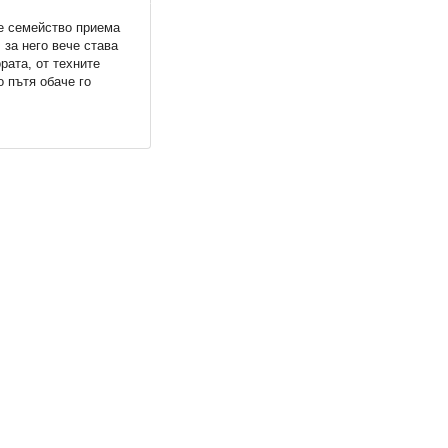
е семейство приема
за него вече става
рата, от техните
о пътя обаче го