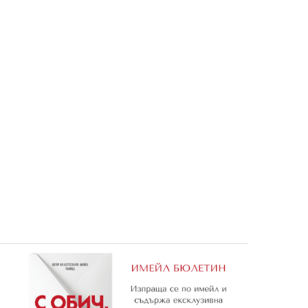
жуджета
Малката русалка Ариел
Медената хралупа
3,06 €
3,06 €
5,98 лв.
5,98 лв.
е