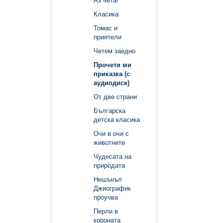
Аз чета!
Класика
Томас и
приятели
Четем заедно
Прочети ми
приказка (с
аудиодиск)
От две страни
Българска
детска класика
Очи в очи с
животните
Чудесата на
природата
Нешънъл
Джиографик
проучва
Перли в
короната