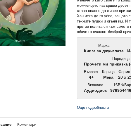
мъничето като свое и го кръ
момченцето навършва десет г
става опасно да живее при ж
Хан иска да го убие, защото с
техните пушки и огъня им. И 
против волята си към селото 
обаче го очакват безброй при
Марка
Книга за джунглата
И
Поредица
Прочети ми приказка (
Възраст
Корица
Форма
4+
Мека
20 x 2
Включва
ISBN/Бар
Аудиодиск
97895444
Още подробности
исание
Коментари