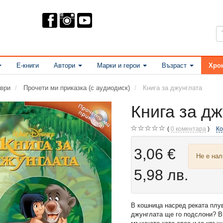
Е-книги
Автори
Марки и герои
Възраст
Хро
ври
Прочети ми приказка (с аудиодиск)
Книга за джунглата
Книга за д
0
коментара
К
3,06 €
Не е на
5,98 лв.
В кошница насред реката плу
джунглата ще го подслони? 