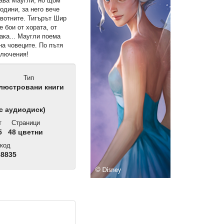
щава Маугли, но щом
одини, за него вече
ивотните. Тигърът Шир
е бои от хората, от
така... Маугли поема
на човеците. По пътя
ключения!
Тип
люстровани книги
с аудиодиск)
т
Страници
5
48 цветни
код
68835