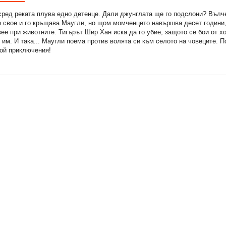
сред реката плува едно детенце. Дали джунглата ще го подслони? Вълч
 свое и го кръщава Маугли, но щом момченцето навършва десет години, 
ее при животните. Тигърът Шир Хан иска да го убие, защото се бои от хо
 им. И така... Маугли поема против волята си към селото на човеците. П
рой приключения!