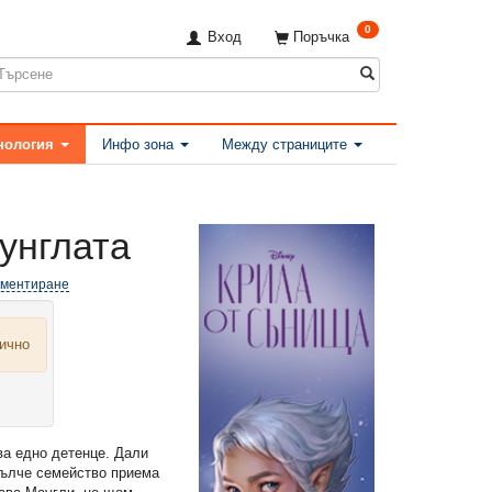
0
Вход
Поръчка
нология
Инфо зона
Между страниците
жунглата
оментиране
лично
ва едно детенце. Дали
Вълче семейство приема