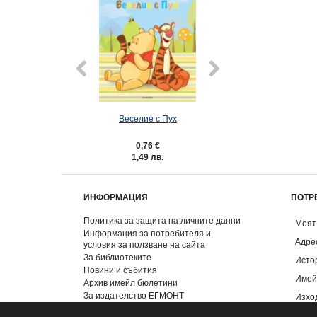
Веселие с Пух
500 МЕЧТАНИ ПЪ
- поредица в 4
0,76 €
5,11 €
1,49 лв.
9,99 лв.
ИНФОРМАЦИЯ
ПОТР
Политика за защита на личните данни
Моят
Информация за потребителя и
Адре
условия за ползване на сайта
За библиотеките
Исто
Новини и събития
Имей
Архив имейл бюлетини
За издателство ЕГМОНТ
Изхо
Контакти