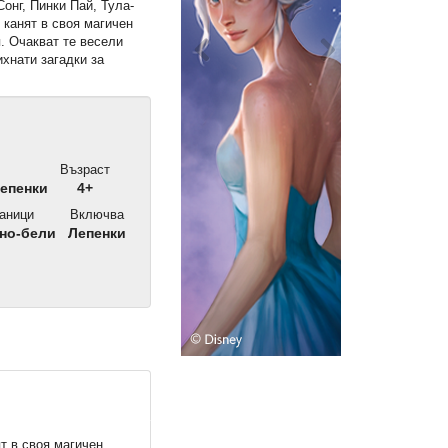
онг, Пинки Пай, Тула-
 канят в своя магичен
. Очакват те весели
ихнати загадки за
Възраст
лепенки
4+
аници
Включва
но-бели
Лепенки
т в своя магичен