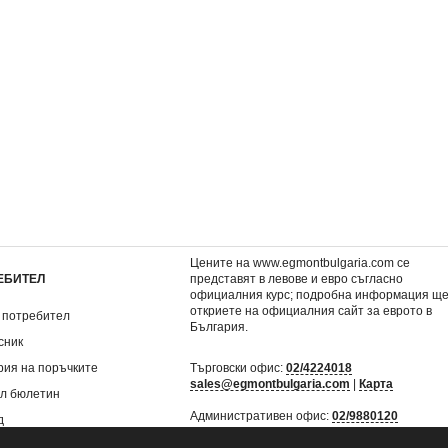
ТЕШЕСТВИЯ
Хана Монтана 18
Super BRAVO - Декемв
 части
2,51 €
1,99 €
4,91 лв.
3,89 лв.
Цените на www.egmontbulgaria.com се
ЕБИТЕЛ
представят в левове и евро съгласно
официалния курс; подробна информация щ
откриете на
официалния сайт за еврото в
 потребител
България
.
сник
рия на поръчките
Търговски офис:
02/4224018
sales@egmontbulgaria.com
|
Карта
л бюлетин
Административен офис:
02/9880120
д
mail@egmontbulgaria.com
|
Карта