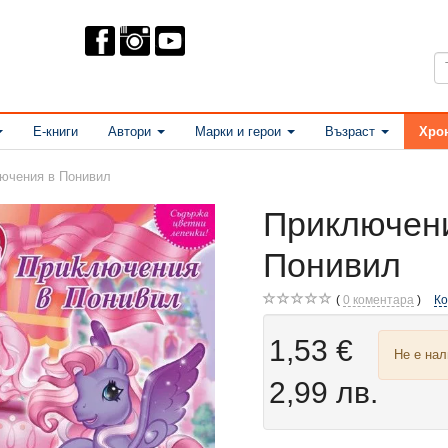
Е-книги
Автори
Марки и герои
Възраст
Хро
ючения в Понивил
Приключен
Понивил
0
коментара
К
1,53 €
Не е на
2,99 лв.