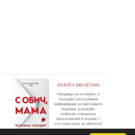
ри 2010
BRAVO 25/2010
ТРОН: Заветът
0,87 €
1,99 €
1,70 лв.
3,89 лв.
е