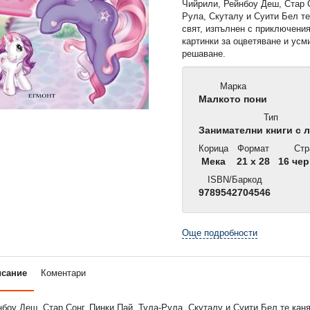
Чийрили, Рейнбоу Деш, Стар С
Рула, Скуталу и Суити Бел те
свят, изпълнен с приключения
картинки за оцветяване и усм
решаване.
Марка
Малкото пони
Тип
Занимателни книги с 
Корица
Формат
Стр
Мека
21 x 28
16 чер
ISBN/Баркод
9789542704546
Още подробности
исание
Коментари
боу Деш, Стар Сонг, Пинки Пай, Тула-Рула, Скуталу и Суити Бел те каня