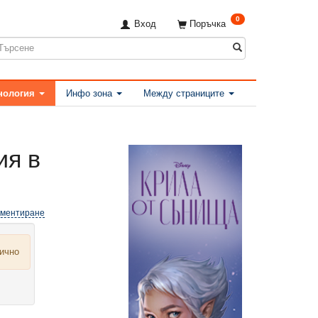
0
Вход
Поръчка
нология
Инфо зона
Между страниците
ия в
оментиране
лично