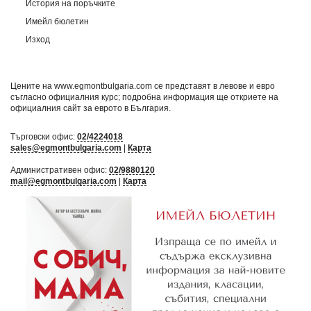
История на поръчките
Имейл бюлетин
Изход
Цените на www.egmontbulgaria.com се представят в левове и евро
съгласно официалния курс; подробна информация ще откриете на
официалния сайт за еврото в България
.
Търговски офис:
02/4224018
sales@egmontbulgaria.com
|
Карта
Административен офис:
02/9880120
mail@egmontbulgaria.com
|
Карта