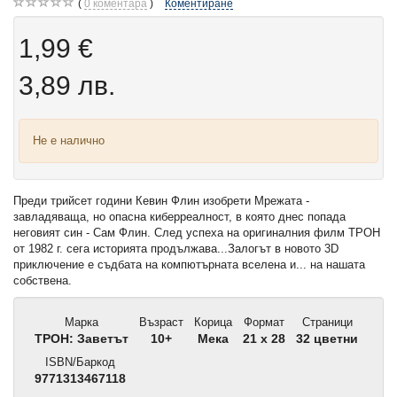
0
коментара
Коментиране
1,99 €
3,89 лв.
Не е налично
Преди трийсет години Кевин Флин изобрети Мрежата -
завладяваща, но опасна киберреалност, в която днес попада
неговият син - Сам Флин. След успеха на оригиналния филм ТРОН
от 1982 г. сега историята продължава...Залогът в новото 3D
приключение е съдбата на компютърната вселена и... на нашата
собствена.
Марка
Възраст
Корица
Формат
Страници
ТРОН: Заветът
10+
Мека
21 x 28
32 цветни
ISBN/Баркод
9771313467118