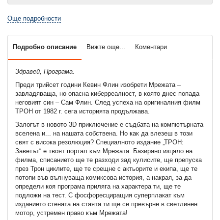
Още подробности
Подробно описание
Вижте още...
Коментари
Здравей, Програма.
Преди трийсет години Кевин Флин изобрети Мрежата –
завладяваща, но опасна киберреалност, в която днес попада
неговият син – Сам Флин. След успеха на оригиналния филм
ТРОН от 1982 г. сега историята продължава.
Залогът в новото 3D приключение е съдбата на компютърната
вселена и... на нашата собствена. Но как да влезеш в този
свят с висока резолюция? Специалното издание „ТРОН:
Заветът“ е твоят портал към Мрежата. Базирано изцяло на
филма, списанието ще те разходи зад кулисите, ще препуска
през Трон циклите, ще те срещне с актьорите и екипа, ще те
потопи във вълнуваща комиксова история, а накрая, за да
определи коя програма приляга на характера ти, ще те
подложи на тест. С фосфоресциращия суперплакат към
изданието стената на стаята ти ще се превърне в светлинен
мотор, устремен право към Мрежата!