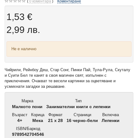
0
коментара
Коментиране
1,53 €
2,99 лв.
Не е налично
Чийрили, Рейнбоу Деш, Стар Сонг, Пинки Пай, Тула-Рула, Скуталу
и Суити Бел те канят в своя магичен свят, изпълнен с
приключения. Очакват те весели картинки за оцветяване и
усмихнати загадки за решаване.
Марка
Тип
Малкото пони
Занимателни книги с лепенки
Възраст
Корица
Формат
Страници
Включва
4+
Мека
21 x 28
16 черно-бели
Лепенки
ISBN/Баркод
9789542704546