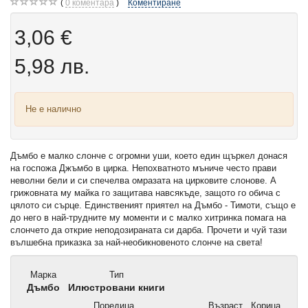
0
коментара
Коментиране
3,06 €
5,98 лв.
Не е налично
Дъмбо е малко слонче с огромни уши, което един щъркел донася
на госпожа Джъмбо в цирка. Непохватното мъниче често прави
неволни бели и си спечелва омразата на цирковите слонове. А
грижовната му майка го защитава навсякъде, защото го обича с
цялото си сърце. Единственият приятел на Дъмбо - Тимоти, също е
до него в най-трудните му моменти и с малко хитринка помага на
слончето да открие неподозираната си дарба. Прочети и чуй тази
вълшебна приказка за най-необикновеното слонче на света!
Марка
Тип
Дъмбо
Илюстровани книги
Поредица
Възраст
Корица