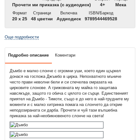
Прочети ми приказка (с аудиодиск)
4+
Мека
Формат
Страници
Включва
ISBN/Баркод
20 x 25
48 цветни
Аудиодиск
9789544469528
Още подробности
Подробно описание
Коментари
Дъмбо е малко слонче с огромни уши, което един щъркел
донася на госпожа Джъмбо в цирка. Непохватното мъниче
често прави неволни бели и си спечелва омразата на
цирковите слонове. А грижовната му майка го защитава
навсякъде, защото го обича с цялото си сърце. Единственият
приятел на Дъмбо - Тимоти, също е до него в най-трудните му
моменти и с малко хитринка помага на слончето да открие
неподозираната си дарба. Прочети и чуй тази вълшебна
приказка за най-необикновеното слонче на света!