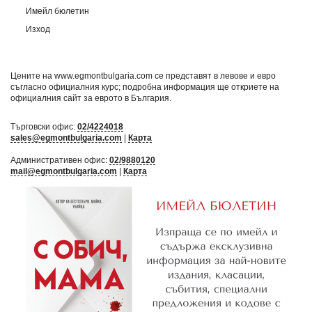
Имейл бюлетин
Изход
Цените на www.egmontbulgaria.com се представят в левове и евро
съгласно официалния курс; подробна информация ще откриете на
официалния сайт за еврото в България
.
Търговски офис:
02/4224018
sales@egmontbulgaria.com
|
Карта
Административен офис:
02/9880120
mail@egmontbulgaria.com
|
Карта