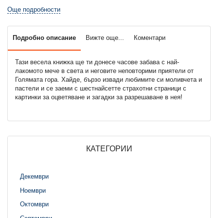
Още подробности
Подробно описание
Вижте още...
Коментари
Тази весела книжка ще ти донесе часове забава с най-
лакомото мече в света и неговите неповторими приятели от
Голямата гора. Хайде, бързо извади любимите си моливчета и
пастели и се заеми с шестнайсетте страхотни страници с
картинки за оцветяване и загадки за разрешаване в нея!
КАТЕГОРИИ
Декември
Ноември
Октомври
Септември