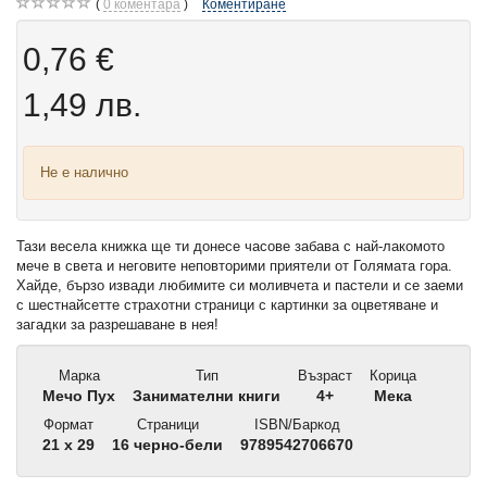
0
коментара
Коментиране
0,76 €
1,49 лв.
Не е налично
Тази весела книжка ще ти донесе часове забава с най-лакомото
мече в света и неговите неповторими приятели от Голямата гора.
Хайде, бързо извади любимите си моливчета и пастели и се заеми
с шестнайсетте страхотни страници с картинки за оцветяване и
загадки за разрешаване в нея!
Марка
Тип
Възраст
Корица
Мечо Пух
Занимателни книги
4+
Мека
Формат
Страници
ISBN/Баркод
21 x 29
16 черно-бели
9789542706670