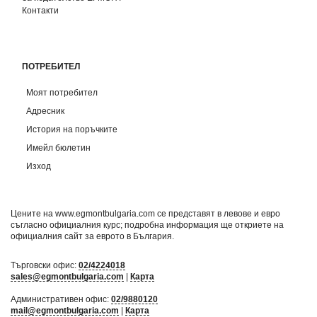
Контакти
ПОТРЕБИТЕЛ
Моят потребител
Адресник
История на поръчките
Имейл бюлетин
Изход
Цените на www.egmontbulgaria.com се представят в левове и евро
съгласно официалния курс; подробна информация ще откриете на
официалния сайт за еврото в България
.
Търговски офис:
02/4224018
sales@egmontbulgaria.com
|
Карта
Административен офис:
02/9880120
mail@egmontbulgaria.com
|
Карта