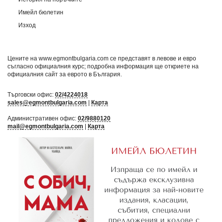
Имейл бюлетин
Изход
Цените на www.egmontbulgaria.com се представят в левове и евро
съгласно официалния курс; подробна информация ще откриете на
официалния сайт за еврото в България
.
Търговски офис:
02/4224018
sales@egmontbulgaria.com
|
Карта
Административен офис:
02/9880120
mail@egmontbulgaria.com
|
Карта