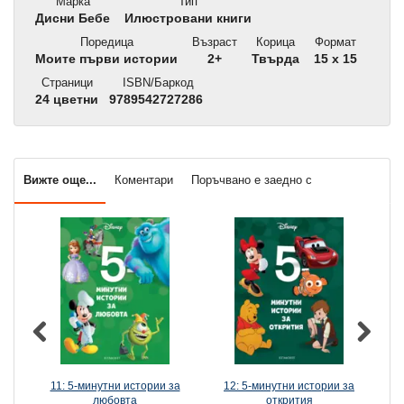
Марка
Тип
Дисни Бебе
Илюстровани книги
Поредица
Възраст
Корица
Формат
Моите първи истории
2+
Твърда
15 x 15
Страници
ISBN/Баркод
24 цветни
9789542727286
Вижте още...
Коментари
Поръчвано е заедно с
11: 5-минутни истории за
12: 5-минутни истории за
1
любовта
открития