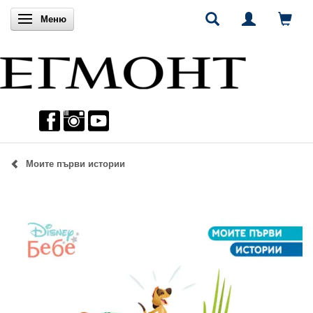
Включи навигацията
Меню
Моите първи истории