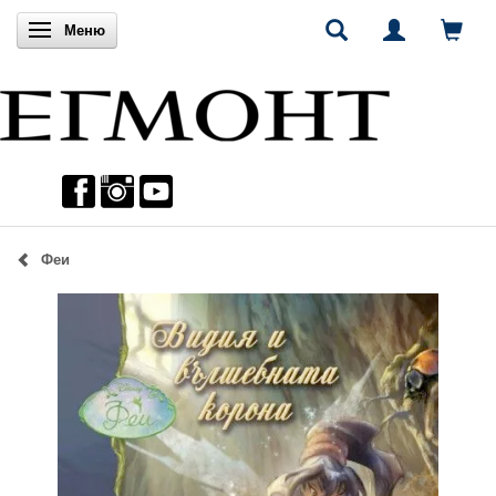
Включи навигацията
Меню
Феи