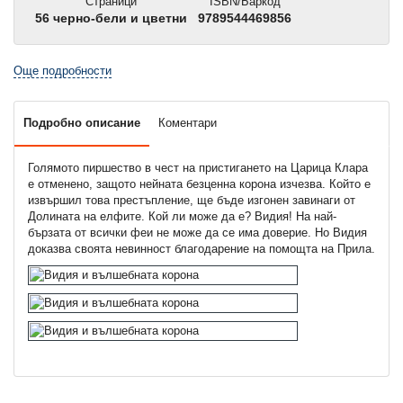
Страници
ISBN/Баркод
56 черно-бели и цветни
9789544469856
Още подробности
Подробно описание
Коментари
Голямото пиршество в чест на пристигането на Царица Клара
е отменено, защото нейната безценна корона изчезва. Който е
извършил това престъпление, ще бъде изгонен завинаги от
Долината на елфите. Кой ли може да е? Видия! На най-
бързата от всички феи не може да се има доверие. Но Видия
доказва своята невинност благодарение на помощта на Прила.