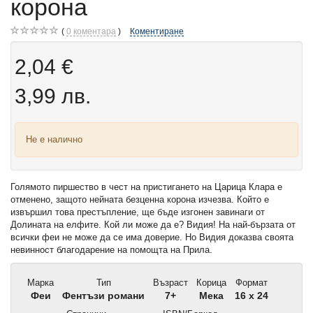
корона
0
коментара
Коментиране
2,04 €
3,99 лв.
Не е налично
Голямото пиршество в чест на пристигането на Царица Клара е
отменено, защото нейната безценна корона изчезва. Който е
извършил това престъпление, ще бъде изгонен завинаги от
Долината на елфите. Кой ли може да е? Видия! На най-бързата от
всички феи не може да се има доверие. Но Видия доказва своята
невинност благодарение на помощта на Прила.
Марка
Тип
Възраст
Корица
Формат
Феи
Фентъзи романи
7+
Мека
16 x 24