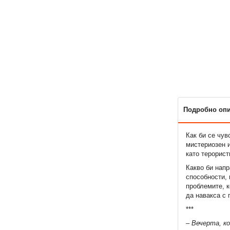
Подробно оп
Как би се чув
мистериозен и
като терорист
Какво би напр
способности, 
проблемите, к
да навакса с 
***
– Вечерта, ко