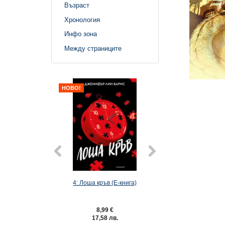
Възраст
Хронология
Инфо зона
Между страниците
НОВО!
4: Лоша кръв (Е-книга)
6: Господар на лак
книга)
8,99 €
9,49 €
17,58 лв.
18,56 лв