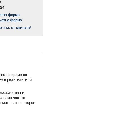
д
54
чатна форма
откъс от книгата!
зва по време на
еб и родителите ти
връхестествени
а само част от
лият свят се старае