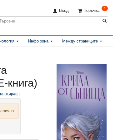
0
Вход
Поръчка
нология
Инфо зона
Между страниците
та
Е-книга)
оментиране
налично