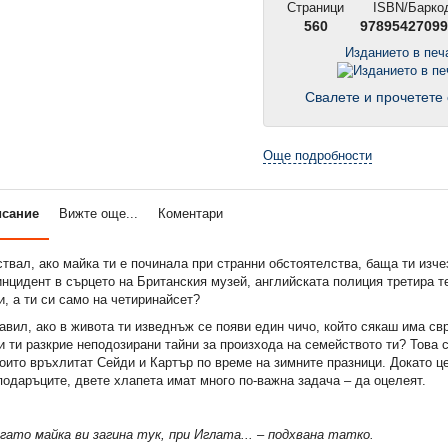
Страници
ISBN/Барко
560
97895427099
Изданието в пе
Свалете и прочетете 
Още подробности
исание
Вижте още...
Коментари
ствал, ако майка ти е починала при странни обстоятелства, баща ти изче
нцидент в сърцето на Британския музей, английската полиция третира т
и, а ти си само на четиринайсет?
авил, ако в живота ти изведнъж се появи един чичо, който сякаш има с
и ти разкрие неподозирани тайни за произхода на семейството ти? Това с
оито връхлитат Сейди и Картър по време на зимните празници. Докато це
подаръците, двете хлапета имат много по-важна задача – да оцелеят.
гато майка ви загина тук, при Иглата... – подхвана
татко.