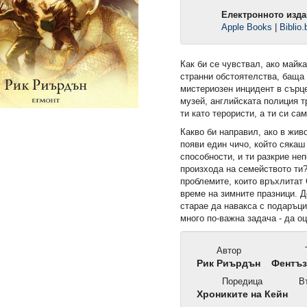
Електронното изда
Apple Books
|
Biblio.
Как би се чувствал, ако майка
странни обстоятелства, баща 
мистериозен инцидент в сърц
музей, английската полиция т
ти като терористи, а ти си са
Какво би направил, ако в жив
появи един чичо, който сяка
способности, и ти разкрие не
произхода на семейството ти?
проблемите, които връхлитат
време на зимните празници. Д
старае да навакса с подаръци
много по-важна задача - да о
омията (Е-
2: Защитникът (Е-книга)
Ръкопис 2244 (Е-кн
Автор
Рик Риърдън
Фентъз
Поредица
Въ
13,49 €
12,49 €
Хрониките на Кейн
.
26,38 лв.
24,43 лв.