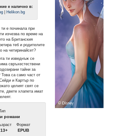
ние е налично в:
bg
|
Helikon.bg
 ти е починала при
ти изчезва по време на
ето на Британския
ретира теб и родителите
мо на четиринайсет?
ота ти изведнъж се
ш има свръхестествени
подозирани тайни за
 Това са само част от
 Сейди и Картър по
окато целият свят се
те, двете хлапета имат
целеят.
ига)
Наръчник за употреба и
България. От хубавата ст
Тип
експлоатация на мъжа, пълен
(Е-книга)
и романи
курс (Е-книга)
зраст
Формат
6,99 €
6,99 €
13+
EPUB
13,67 лв.
13,67 лв.