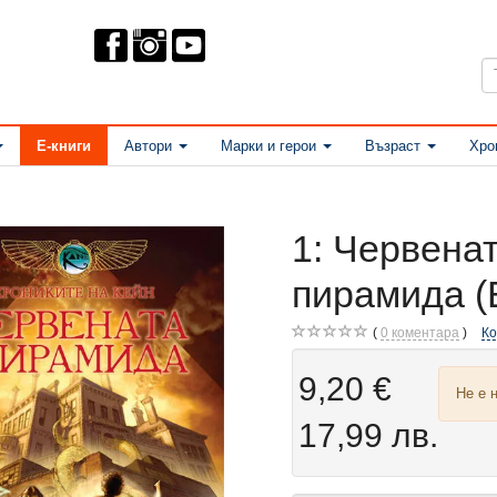
Е-книги
Автори
Марки и герои
Възраст
Хро
1: Червена
пирамида (
0
коментара
К
9,20 €
Не е 
17,99 лв.