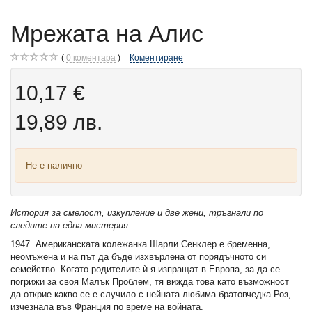
Мрежата на Алис
0
коментара
Коментиране
10,17 €
19,89 лв.
Не е налично
История за смелост, изкупление и две жени, тръгнали по
следите на една мистерия
1947. Американската колежанка Шарли Сенклер е бременна,
неомъжена и на път да бъде изхвърлена от порядъчното си
семейство. Когато родителите ѝ я изпращат в Европа, за да се
погрижи за своя Малък Проблем, тя вижда това като възможност
да открие какво се е случило с нейната любима братовчедка Роз,
изчезнала във Франция по време на войната.