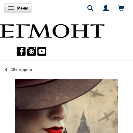
Включи навигацията
Меню
18+ години