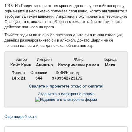
1915. Ив Гардинър гори от нетърпение да се впусне в битка срещу
германците и неочаквано получава своя шанс, когато англичаните я
вербуват за техен шпионин. Изпратена в окупираната от германците
Франция, тя става част от обширна мрежа от тайни агенти, които
действат под носа на врага.
Трийсет години по-късно Ив прекарва дните си в пълна изолация,
давейки разочарованието си в алкохол, докато Шарли не се
появява на прага ѝ, за да поиска нейната помощ.
Автор
Импринт
Жанр
Корица
Кейт Куин
Анишър
Исторически роман
Мека
Формат
Страници
ISBN/Баркод
14 x 21
544
9789542723172
Свалете и прочетете откъс от книгата!
Изданието в електронна форма
Още подробности