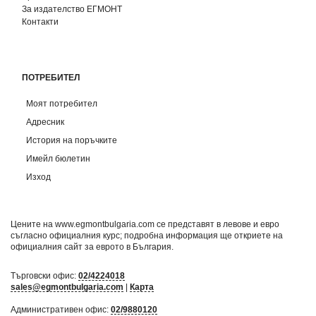
За издателство ЕГМОНТ
Контакти
ПОТРЕБИТЕЛ
Моят потребител
Адресник
История на поръчките
Имейл бюлетин
Изход
Цените на www.egmontbulgaria.com се представят в левове и евро
съгласно официалния курс; подробна информация ще откриете на
официалния сайт за еврото в България
.
Търговски офис:
02/4224018
sales@egmontbulgaria.com
|
Карта
Административен офис:
02/9880120