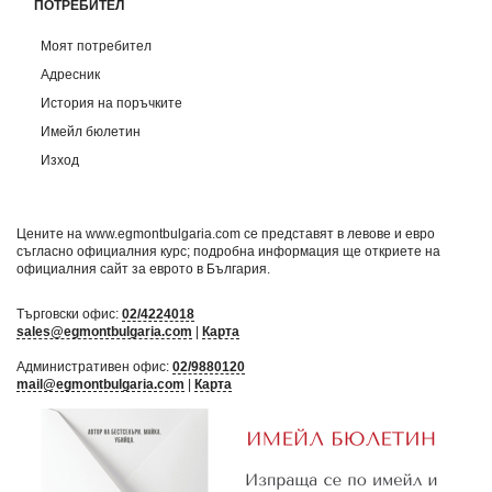
ПОТРЕБИТЕЛ
Моят потребител
Адресник
История на поръчките
Имейл бюлетин
Изход
Цените на www.egmontbulgaria.com се представят в левове и евро
съгласно официалния курс; подробна информация ще откриете на
официалния сайт за еврото в България
.
Търговски офис:
02/4224018
sales@egmontbulgaria.com
|
Карта
Административен офис:
02/9880120
mail@egmontbulgaria.com
|
Карта