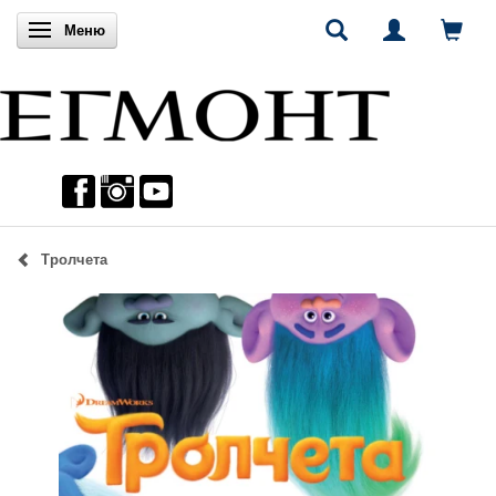
Включи навигацията
Меню
Тролчета