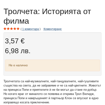
Тролчета: Историята от
филма
1
коментара
Коментиране
3,57 €
6,98 лв.
Не е налично
Тролчетата са най-музикалните, най-танцувалните, най-гушливите
същества на света, да не забравяме и че са най-цветните. Животът
на принцеса Попи и приятелите ѝ не би могъл да стане по-добър.
Но когато враг от миналото се появява и открива Трол Вилидж,
принцеса Попи и намръщеният ѝ партньор Клон се впускат в едно
изправящо косата приключение.