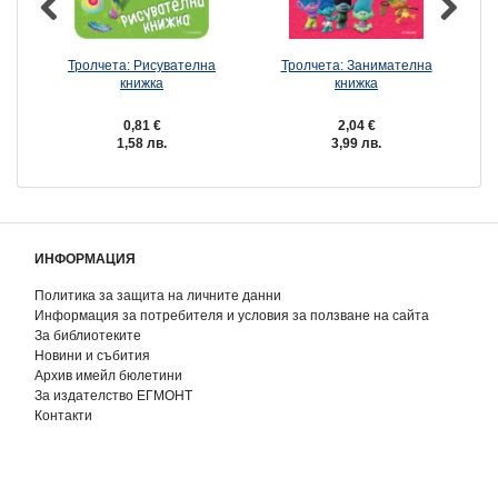
Тролчета: Рисувателна
Тролчета: Занимателна
Т
книжка
книжка
0,81 €
2,04 €
1,58 лв.
3,99 лв.
ИНФОРМАЦИЯ
Политика за защита на личните данни
Информация за потребителя и условия за ползване на сайта
За библиотеките
Новини и събития
Архив имейл бюлетини
За издателство ЕГМОНТ
Контакти