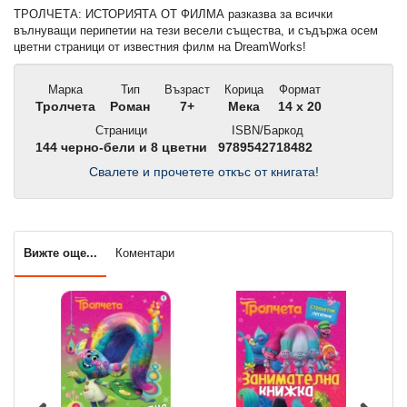
ТРОЛЧЕТА: ИСТОРИЯТА ОТ ФИЛМА разказва за всички
вълнуващи перипетии на тези весели същества, и съдържа осем
цветни страници от известния филм на DreamWorks!
Марка
Тип
Възраст
Корица
Формат
Тролчета
Роман
7+
Мека
14 x 20
Страници
ISBN/Баркод
144 черно-бели и 8 цветни
9789542718482
Свалете и прочетете откъс от книгата!
Вижте още...
Коментари