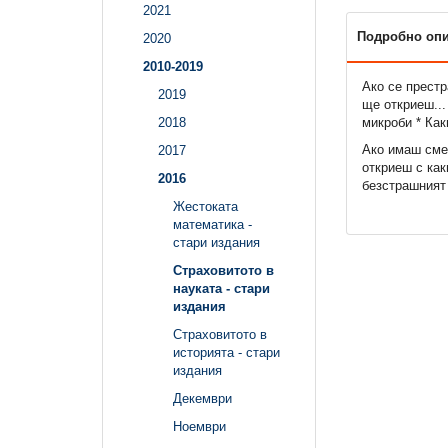
2021
Подробно оп
2020
2010-2019
Ако се престр
2019
ще откриеш...
микроби * Как
2018
Ако имаш сме
2017
откриеш с как
2016
безстрашният
Жестоката
математика -
стари издания
Страховитото в
науката - стари
издания
Страховитото в
историята - стари
издания
Декември
Ноември