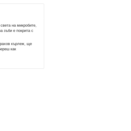
 света на микробите,
а зъби е покрита с
рахов кърлеж, ще
береш как