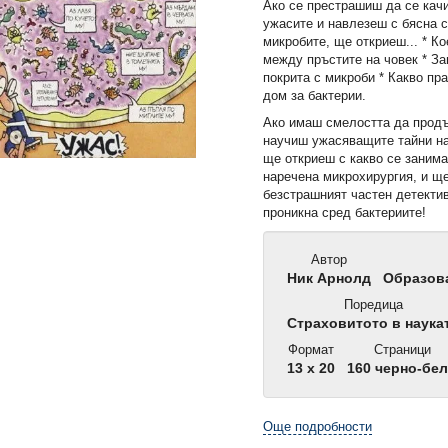
Ако се престрашиш да се кач
ужасите и навлезеш с бясна с
микробите, ще откриеш... * К
между пръстите на човек * За
покрита с микроби * Какво пр
дом за бактерии.
Ако имаш смелостта да прод
научиш ужасяващите тайни на
ще откриеш с какво се занима
наречена микрохирургия, и щ
безстрашният частен детекти
проникна сред бактериите!
Автор
Ник Арнолд
Образова
Поредица
Страховитото в наука
Формат
Страници
13 x 20
160 черно-бе
Още подробности