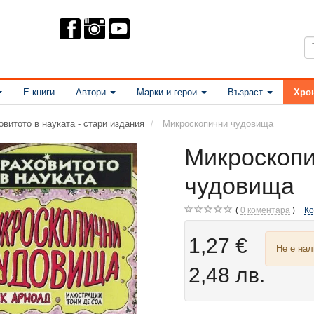
Е-книги
Автори
Марки и герои
Възраст
Хро
овитото в науката - стари издания
Микроскопични чудовища
Микроскоп
чудовища
0
коментара
К
1,27 €
Не е на
2,48 лв.