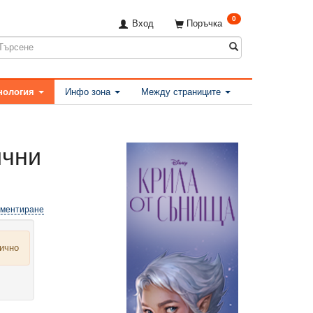
0
Вход
Поръчка
нология
Инфо зона
Между страниците
ични
оментиране
лично