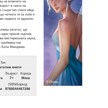
иш на влакчето на
корост в света на
ое същество снася яйца
що четката ти за зъби е
ави червата ти идеален
ължиш нататък, ще
 един прахов кърлеж,
ва мистериозната наука,
е разбереш как
в Боли Мекорема
Тип
телни книги
Възраст
Корица
та
7+
Мека
ISBN/Баркод
ли
9789544467296