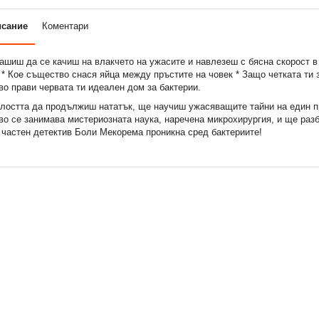
исание
Коментари
ашиш да се качиш на влакчето на ужасите и навлезеш с бясна скорост в
 * Кое същество снася яйца между пръстите на човек * Защо четката ти з
во прави червата ти идеален дом за бактерии.
лостта да продължиш нататък, ще научиш ужасяващите тайни на един п
во се занимава мистериозната наука, наречена микрохирургия, и ще раз
 частен детектив Боли Мекорема проникна сред бактериите!