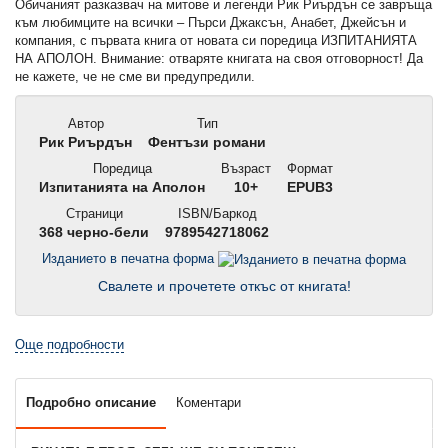
Обичаният разказвач на митове и легенди Рик Риърдън се завръща
към любимците на всички – Пърси Джаксън, Анабет, Джейсън и
компания, с първата книга от новата си поредица ИЗПИТАНИЯТА
НА АПОЛОН. Внимание: отваряте книгата на своя отговорност! Да
не кажете, че не сме ви предупредили.
Автор
Тип
Рик Риърдън
Фентъзи романи
Поредица
Възраст
Формат
Изпитанията на Аполон
10+
EPUB3
Страници
ISBN/Баркод
368 черно-бели
9789542718062
Изданието в печатна форма
Свалете и прочетете откъс от книгата!
Още подробности
Подробно описание
Коментари