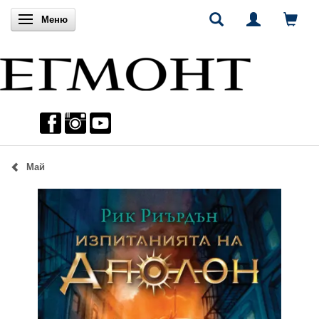
Включи навигацията
Меню
Май