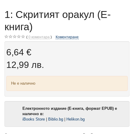
1: Скритият оракул (Е-
книга)
0
коментара
Коментиране
6,64 €
12,99 лв.
Не е налично
Електронното издание (Е-книга, формат EPUB) е
налично в:
iBooks Store
|
Biblio.bg
|
Helikon.bg