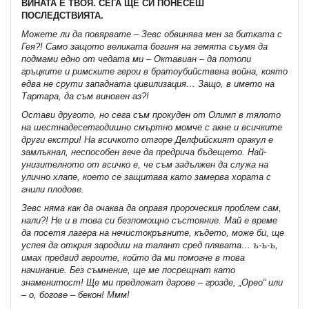
ВИНАТА Е ТВОЯ. СЕГА ЩЕ СИ ПОНЕСЕШ
ПОСЛЕДСТВИЯТА.
Можете ли да повярвате – Зевс обвинява мен за битката с
Гея?! Само защото великата богиня на земята съумя да
подмами едно от чедата ми – Октавиан – да потопи
гръцките и римските герои в братоубийствена война, която
едва не срути западната цивилизация… Защо, в името на
Тартара, да съм виновен аз?!
Остави другото, но сега съм прокуден от Олимп в тялото
на шестнадесетгодишно смъртно момче с акне и всичките
други екстри! На всичкото отгоре Делфийският оракул е
замлъкнал, неспособен вече да предрича бъдещето. Най-
унизителното от всичко е, че съм задължен да служа на
улично хлапе, което се защитава като замерва хората с
гнили плодове.
Зевс няма как да очаква да оправя пророческия проблем сам,
нали?! Не и в това си безпомощно състояние. Май е време
да посетя лагера на нечистокръвните, където, може би, ще
успея да открия зародиш на талант сред плявата… ъ-ъ-ъ,
имах предвид героите, който да ми помогне в това
начинание. Без съмнение, ще ме посрещнат като
знаменитост! Ще ми предложат дарове – грозде, „Орео“ или
– о, богове – бекон! Ммм!