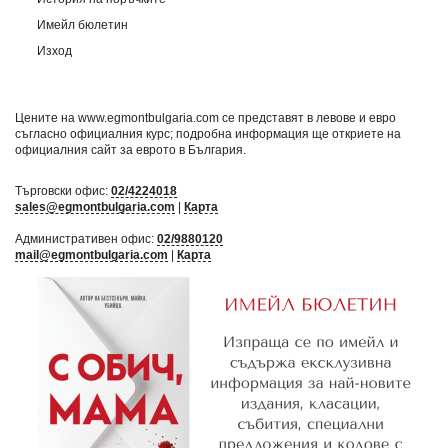
Имейл бюлетин
Изход
Цените на www.egmontbulgaria.com се представят в левове и евро
съгласно официалния курс; подробна информация ще откриете на
официалния сайт за еврото в България
.
Търговски офис:
02/4224018
sales@egmontbulgaria.com
|
Карта
Административен офис:
02/9880120
mail@egmontbulgaria.com
|
Карта