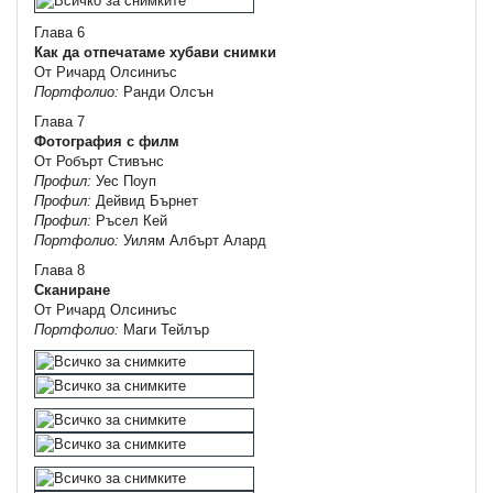
Глава 6
Как да отпечатаме хубави снимки
От Ричард Олсиниъс
Портфолио:
Ранди Олсън
Глава 7
Фотография с филм
От Робърт Стивънс
Профил:
Уес Поуп
Профил:
Дейвид Бърнет
Профил:
Ръсел Кей
Портфолио:
Уилям Албърт Алард
Глава 8
Сканиране
От Ричард Олсиниъс
Портфолио:
Маги Тейлър