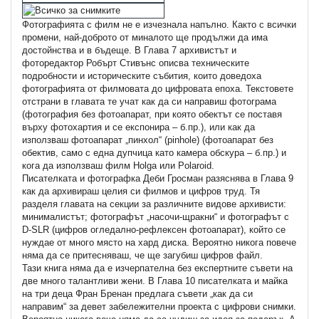
Фотографията с филм не е изчезнала напълно. Както с всички
промени, най-доброто от миналото ще продължи да има
достойнства и в бъдеще. В Глава 7 архивистът и
фоторедактор Робърт Стивънс описва техническите
подробности и историческите събития, които доведоха
фотографията от филмовата до цифровата епоха. Текстовете
отстрани в главата те учат как да си направиш фотограма
(фотография без фотоапарат, при която обектът се поставя
върху фотохартия и се експонира – б.пр.), или как да
използваш фотоапарат „пинхол“ (pinhole) (фотоапарат без
обектив, само с една дупчица като камера обскура – б.пр.) и
кога да използваш филм Holga или Polaroid.
Писателката и фотографка Деби Гросман разяснява в Глава 9
как да архивираш целия си филмов и цифров труд. Тя
разделя главата на секции за различните видове архивисти:
минималистът; фотографът „насочи-щракни“ и фотографът с
D-SLR (цифров огледално-рефлексен фотоапарат), който се
нуждае от много място на хард диска. Вероятно никога повече
няма да се притесняваш, че ще загубиш цифров файл.
Тази книга няма да е изчерпателна без експертните съвети на
две много талантливи жени. В Глава 10 писателката и майка
на три деца Фран Бренан предлага съвети „как да си
направим“ за девет забележителни проекта с цифрови снимки.