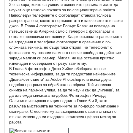
3 е за хора, които са усвоили основните правила и искат да
научат още няколко похвата за по-специализирана работа.
Напоследък телефоните с фотоапарат станаха толкова
разпространени, колкото портмонетата и ключовете във всеки
джоб. В Глава 4 фотографът Робърт Кларк ни повежда на
пътешествие из Америка само с телефон с фотоапарат и
няколко преносими светкавици. Кларк осъзнал ограниченията
на вградения в телефона фотоапарат в сравнение с по-
сложната техника, но също така открил, че телефонът с
фотоапарат му позволява много повече свобода на действие
заради малкия си размер. Мисля, че ще останеш приятно
изненадан и осведомен от резултатите му.
В Глава 5 фотографът Джон Хийли обобщава тонове
техническа информация, за да ти предостави най-важните
„Дванайсет съвета“ за Adobe Photoshop или всяка друга
подобна програма за обработка на образи. Той използва
снимка на парижка улица, за да те научи как да „пипнеш“, за
да изглежда снимката по-добре. Фотографът Ричард
Олсиниъс извършва същия подвиг в Глави 6 и 8, като
разбулва мистерията на техниките за по-добро принтиране и
сканиране. С лесните му за възприемане съвети стъпка по
стъпка можеш да си създадеш ефикасен цифров метод за
работа.