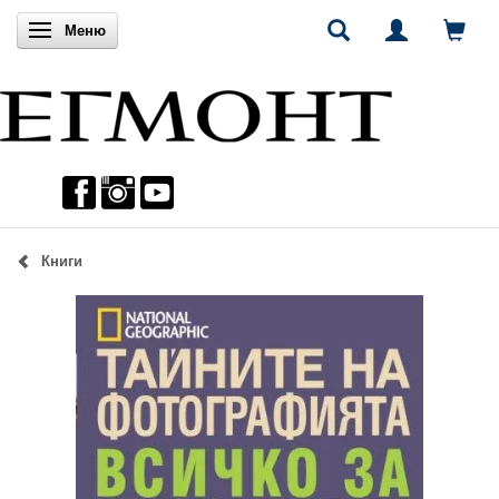
Включи навигацията
Меню
Книги