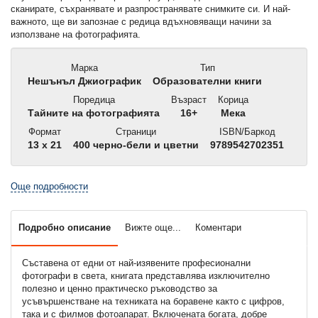
сканирате, съхранявате и разпространявате снимките си. И най-
важното, ще ви запознае с редица вдъхновяващи начини за
използване на фотографията.
Марка
Тип
Нешънъл Джиографик
Образователни книги
Поредица
Възраст
Корица
Тайните на фотографията
16+
Мека
Формат
Страници
ISBN/Баркод
13 x 21
400 черно-бели и цветни
9789542702351
Още подробности
Подробно описание
Вижте още...
Коментари
Съставена от едни от най-изявените професионални
фотографи в света, книгата представлява изключително
полезно и ценно практическо ръководство за
усъвършенстване на техниката на боравене както с цифров,
така и с филмов фотоапарат. Включената богата, добре