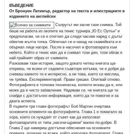
ВЪВЕДЕНИЕ
От Бронуен Латимър, редактор на текста и илюстрациите в
изданието на английски
Съпругът ми засне тази снимка. Той
беше на работа из окопите на тенис турнира „Ю Ес Оупън“ и
предполагам, че се е отегчил да следи часове наред с дълъг
обектив жълта топка. Облегнал се е назад на скамейката и е
обърнал лице нагоре. После е насочил и фотоапарата към
небето. Който и тенис мач да е снимал този ден, този облак е
най-трайният образ от снимките.
Разказвам тази история, защото докато четеш книгата ще
откриеш, че всеки от седемте съавтори изтъква, че е добре да
снимаш каквото ти е интересно, а не това, което си мислиш,
че трябва. Експериментирай. Прави грешки. Опитвай отново.
Фотографията е толкова техническа, колкото искаш да е, или
може да е чисто забавление. Надявам се, че книгата ще те
снабди с достатъчно информация, която да ти помогне и за
двата аспекта.
В първите три глави фотографът Боб Мартин очертава
основните елементи на фотографията. Глава 1 е помагало за
хора, които се нуждаят от съвет как да използват
фотоапаратите от типа „насочи-щракни“ малко по-добре. В
Глава 2 ще намериш достъпни обяснения на основните
правила, полезни за всеки, който използва фотоапарат. Глава