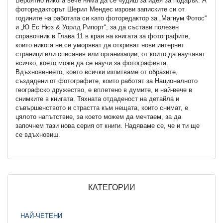
Вероятно никога вече няма да се чудиш за идея за подарък. А
фоторедакторът Шерил Мендес изрови записките си от
годините на работата си като фоторедактор за „Магнум Фотос“
и „Ю Ес Нюз & Уорлд Рипорт“, за да състави полезен
справочник в Глава 11 в края на книгата за фотографите,
които никога не се уморяват да откриват нови интернет
страници или списания или организации, от които да научават
всичко, което може да се научи за фотографията.
Вдъхновението, което всички изпитваме от образите,
създадени от фотографите, които работят за Националното
географско дружество, е вплетено в думите, и най-вече в
снимките в книгата. Тяхната отдаденост на детайла и
съвършенството и страстта към нещата, които снимат, е
цялото напътствие, за което можем да мечтаем, за да
започнем тази нова серия от книги. Надяваме се, че и ти ще
се вдъхновиш.
КАТЕГОРИИ
НАЙ-ЧЕТЕНИ