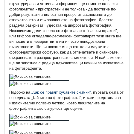
структурирана и четивна информация ще помогне на всеки
фотолюбител - пристрастен и не толкова - да постигне по-
добри резултати в цялостния процес от заснемането до
отпечатването и съхраняването на фотографии. Десетте
раздела разкриват чудесата на цифровата фотография.
Независимо дали използвате фотоапарат "насочи-щракни",
или цифров огледално-рефлексен фотоапарат тази книга ще
ви посвети в невероятните им и често неподозирани
възможности. Ще ви покаже също как да си служите с
фоторедакторски софтуер, как да отпечатвате и сканирате,
съхранявате и разпространявате снимките си. И най-важното,
ще ви запознае с редица вдъхновяващи начини за използване
на фотографията.
Подобно на
„Как се правят хубавите снимки“
, първата книга от
поредицата „Тайните на фотографията“, и тази представлява
изключително полезно четиво, което любителите на
фотографията със сигурност ще оценят.