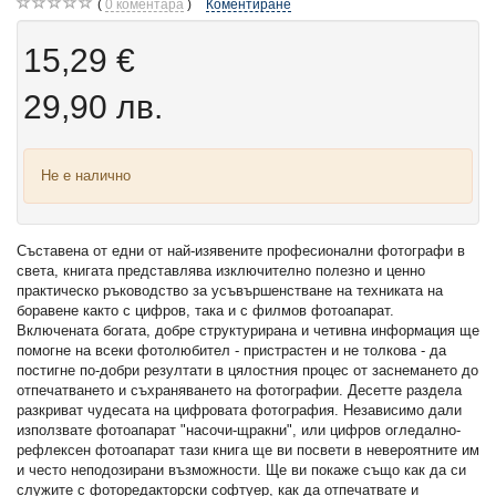
0
коментара
Коментиране
15,29 €
29,90 лв.
Не е налично
Съставена от едни от най-изявените професионални фотографи в
света, книгата представлява изключително полезно и ценно
практическо ръководство за усъвършенстване на техниката на
боравене както с цифров, така и с филмов фотоапарат.
Включената богата, добре структурирана и четивна информация ще
помогне на всеки фотолюбител - пристрастен и не толкова - да
постигне по-добри резултати в цялостния процес от заснемането до
отпечатването и съхраняването на фотографии. Десетте раздела
разкриват чудесата на цифровата фотография. Независимо дали
използвате фотоапарат "насочи-щракни", или цифров огледално-
рефлексен фотоапарат тази книга ще ви посвети в невероятните им
и често неподозирани възможности. Ще ви покаже също как да си
служите с фоторедакторски софтуер, как да отпечатвате и