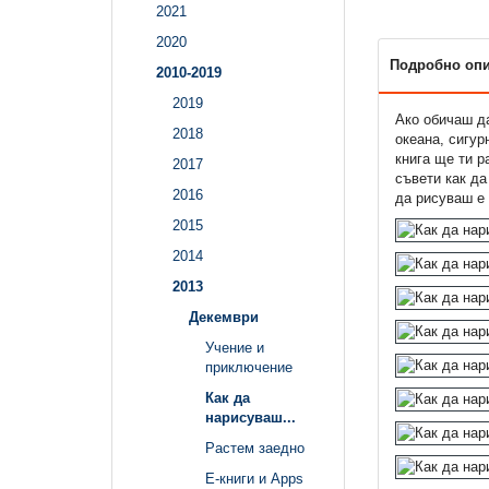
2021
2020
Подробно оп
2010-2019
2019
Ако обичаш да
2018
океана, сигур
книга ще ти р
2017
съвети как да
2016
да рисуваш е 
2015
2014
2013
Декември
Учение и
приключение
Как да
нарисуваш...
Растем заедно
Е-книги и Apps