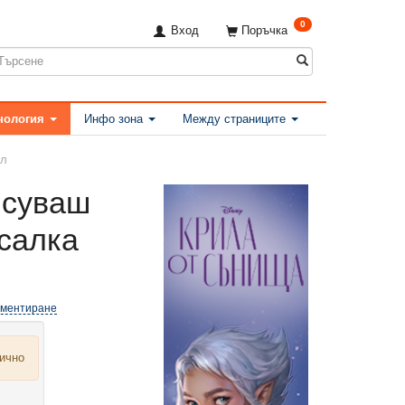
0
Вход
Поръчка
нология
Инфо зона
Между страниците
ел
исуваш
салка
оментиране
лично