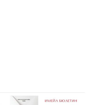
жанка и
Как да нарисуваш Мики Маус
та
2,04 €
3,99 лв.
е