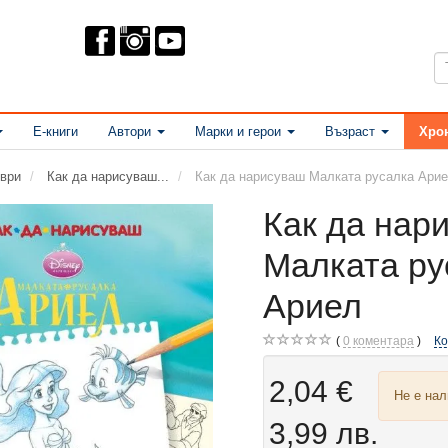
Е-книги
Автори
Марки и герои
Възраст
Хро
ври
Как да нарисуваш...
Как да нарисуваш Малката русалка Ари
Как да нар
Малката ру
Ариел
0
коментара
К
2,04 €
Не е на
3,99 лв.