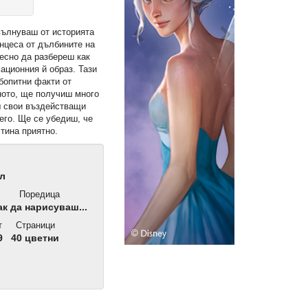
вълнуваш от историята
нцеса от дълбините на
ресно да разбереш как
ационния й образ. Тази
бопитни факти от
ното, ще получиш много
ш свои въздействащи
него. Ще се убедиш, че
тина приятно.
ел
Поредица
к да нарисуваш...
т
Страници
9
40 цветни