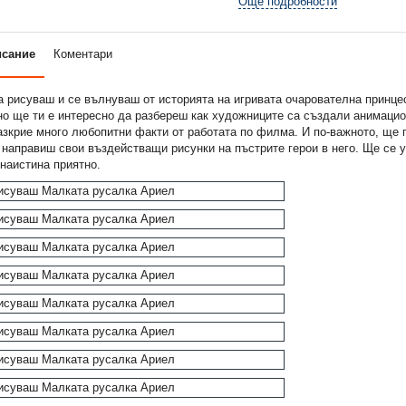
Още подробности
исание
Коментари
 рисуваш и се вълнуваш от историята на игривата очарователна принце
но ще ти е интересно да разбереш как художниците са създали анимацио
азкрие много любопитни факти от работата по филма. И по-важното, ще
 направиш свои въздействащи рисунки на пъстрите герои в него. Ще се 
наистина приятно.