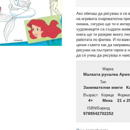
Ако обичаш да рисуваш и се 
на игривата очарователна при
океана, сигурно ще ти е инте
художниците са създали аним
книга ще ти разкрие много лю
работата по филма. И по-важ
ценни съвети как да направи
рисунки на пъстрите герои в 
да се учиш да рисуваш е наис
Марка
Малката русалка Ари
Тип
Занимателни книги
Ка
Възраст
Корица
Форма
4+
Мека
21 x 2
ISBN/Баркод
9789542702252