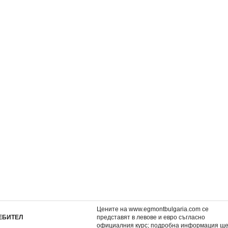
ш Цар Лъв
Как да нарисуваш принцеса
Как да нарисуваш Сне
седемте джудже
2,04 €
2,04 €
3,99 лв.
3,99 лв.
Цените на www.egmontbulgaria.com се
ЕБИТЕЛ
представят в левове и евро съгласно
официалния курс; подробна информация щ