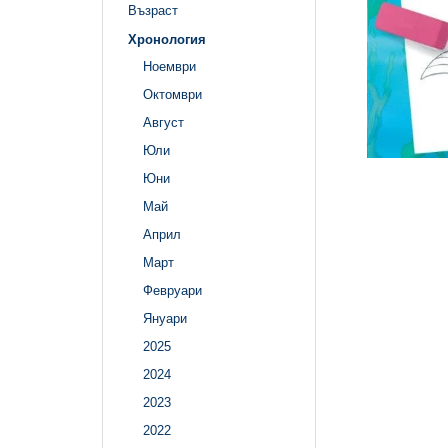
Възраст
Хронология
Ноември
Октомври
Август
Юли
Юни
Май
Април
Март
Февруари
Януари
2025
2024
2023
2022