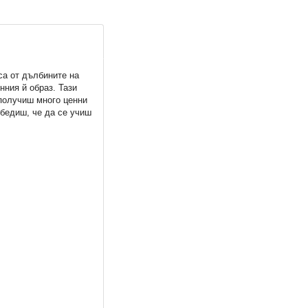
са от дълбините на
нния й образ. Тази
 получиш много ценни
убедиш, че да се учиш