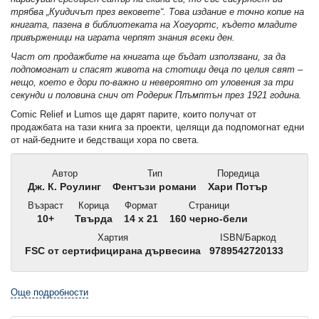
трябва „Куидичът през вековете“. Това издание е точно копие на
книгата, пазена в библиотеката на Хогуортс, където младите
привърженици на играта черпят знания всеки ден.
Част от продажбите на книгата ще бъдат използвани, за да
подпомогнат и спасят живота на стотици деца по целия свят –
нещо, което е дори по-важно и невероятно от уловения за три
секунди и половина снич от Родерик Плъмптън през 1921 година.
Comic Relief и Lumos ще дарят парите, които получат от
продажбата на тази книга за проекти, целящи да подпомогнат едни
от най-бедните и бедстващи хора по света.
Автор
Тип
Поредица
Дж. К. Роулинг
Фентъзи романи
Хари Потър
Възраст
Корица
Формат
Страници
10+
Твърда
14 x 21
160 черно-бели
Хартия
ISBN/Баркод
FSC от сертифицирана дървесина
9789542720133
Още подробности