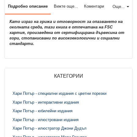
Подробно описание
Вижте още...
Коментари
Още...
Като израз на грижа и отговорност за опазването на
околната среда, тази книга е отпечатана на FSC
хартия, произведена от сертифицирана дървесина от
гори, стопанисвани по високоекологични и социални
стандарти.
КАТЕГОРИИ
Хари Потър - специални издания с цветни порезки
Хари Потър - интерактивни издания
Хари Потър - юбилейни издания
Хари Потър - илюстровани издания
Хари Потър - илюстратор Джони Дудъл