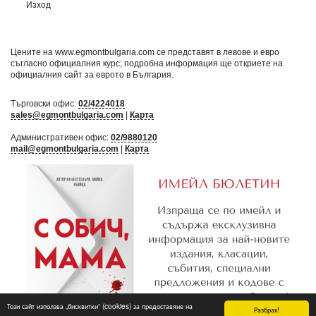
Изход
Цените на www.egmontbulgaria.com се представят в левове и евро
съгласно официалния курс; подробна информация ще откриете на
официалния сайт за еврото в България
.
Търговски офис:
02/4224018
sales@egmontbulgaria.com
|
Карта
Административен офис:
02/9880120
mail@egmontbulgaria.com
|
Карта
Този сайт използва „бисквитки“ (cookies) за предоставяне на
Разбрах!