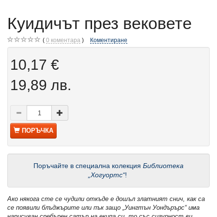
Куидичът през вековете
0
коментара
Коментиране
10,17 €
19,89 лв.
ПОРЪЧКА
Поръчайте в специална колекция
Библиотека
„Хогуортс“
!
Ако някога сте се чудили откъде е дошъл златният снич, как са
се появили блъджърите или пък защо „Уингтън Уондърърс“ има
нарисуван сребърен сатър на екипа си, то със сигурност ви