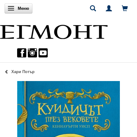
Включи навигацията
Меню
Хари Потър