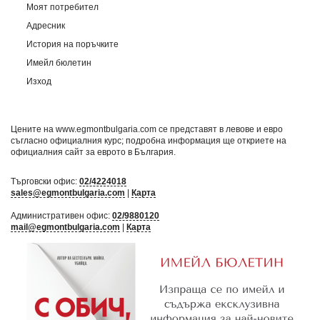
Моят потребител
Адресник
История на поръчките
Имейл бюлетин
Изход
Цените на www.egmontbulgaria.com се представят в левове и евро
съгласно официалния курс; подробна информация ще откриете на
официалния сайт за еврото в България
.
Търговски офис:
02/4224018
sales@egmontbulgaria.com
|
Карта
Административен офис:
02/9880120
mail@egmontbulgaria.com
|
Карта