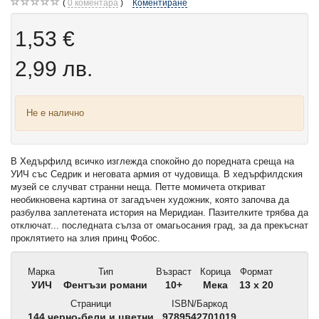
0
коментара
Коментиране
1,53 €
2,99 лв.
Не е налично
В Хедърфилд всичко изглежда спокойно до поредната среща на
УИЧ със Седрик и неговата армия от чудовища. В хедърфилдския
музей се случват странни неща. Петте момичета откриват
необикновена картина от загадъчен художник, която започва да
разбулва заплетената история на Меридиан. Пазителките трябва да
отключат... последната сълза от омагьосания град, за да прекъснат
проклятието на злия принц Фобос.
Марка
Тип
Възраст
Корица
Формат
УИЧ
Фентъзи романи
10+
Мека
13 x 20
Страници
ISBN/Баркод
144 черно-бели и цветни
9789542701019