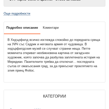
Още подробности
Подробно описание
Коментари
В Хедърфилд всичко изглежда спокойно до поредната среща
на УИЧ със Седрик и неговата армия от чудовища. В
хедърфилдския музей се случват странни неща. Петте
момичета откриват необикновена картина от загадъчен
художник, която започва да разбулва заплетената история на
Меридиан. Пазителките трябва да отключат... последната
сълза от омагьосания град, за да прекъснат проклятието на
злия принц Фобос.
КАТЕГОРИИ