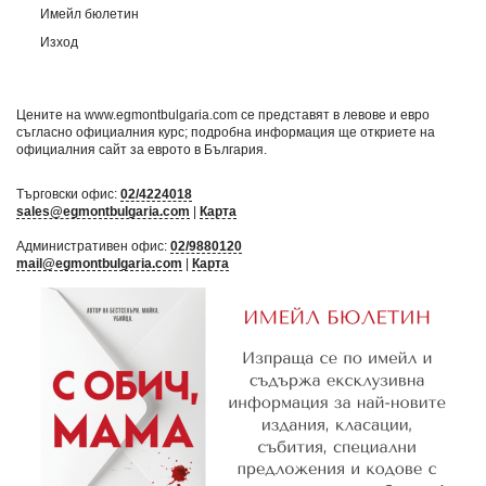
Имейл бюлетин
Изход
Цените на www.egmontbulgaria.com се представят в левове и евро
съгласно официалния курс; подробна информация ще откриете на
официалния сайт за еврото в България
.
Търговски офис:
02/4224018
sales@egmontbulgaria.com
|
Карта
Административен офис:
02/9880120
mail@egmontbulgaria.com
|
Карта