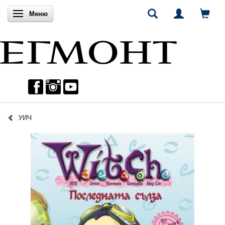
Включи навигацията
Меню
УИЧ