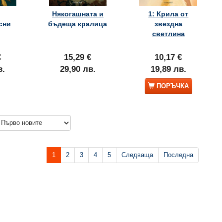
Някогашната и
1: Крила от
сни
бъдеща кралица
звездна
светлина
€
15,29 €
10,17 €
в.
29,90 лв.
19,89 лв.
ПОРЪЧКА
1
2
3
4
5
Следваща
Последна