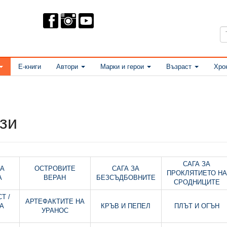
Е-книги
Автори
Марки и герои
Възраст
Хро
зи
САГА ЗА
НА
ОСТРОВИТЕ
САГА ЗА
ПРОКЛЯТИЕТО НА
А
ВЕРАН
БЕЗСЪДБОВНИТЕ
СРОДНИЦИТЕ
Т /
АРТЕФАКТИТЕ НА
А
КРЪВ И ПЕПЕЛ
ПЛЪТ И ОГЪН
УРАНОС