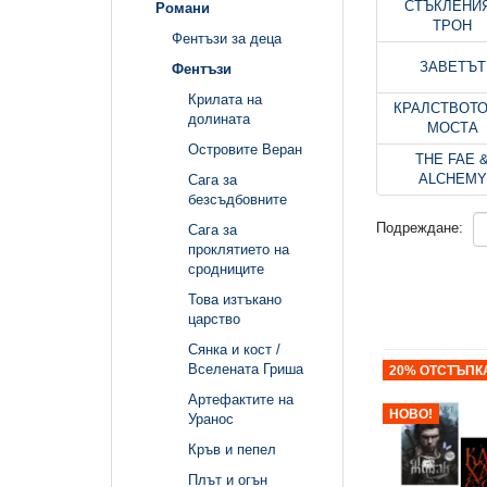
СТЪКЛЕНИ
Романи
ТРОН
Фентъзи за деца
ЗАВЕТЪТ
Фентъзи
Крилата на
КРАЛСТВОТО
долината
МОСТА
Островите Веран
THE FAE 
ALCHEMY
Сага за
безсъдбовните
Подреждане:
Сага за
проклятието на
сродниците
Това изтъкано
царство
Сянка и кост /
Вселената Гриша
20% ОТСТЪПК
Артефактите на
НОВО!
Уранос
Кръв и пепел
Плът и огън