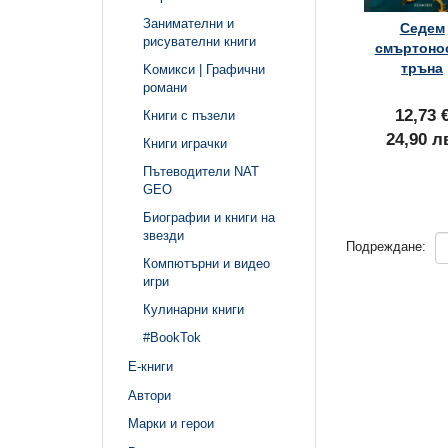
Занимателни и
Седем
рисувателни книги
смъртоно
тръна
Kомикси | Графични
романи
12,73 
Книги с пъзели
24,90 л
Книги играчки
Пътеводители NAT
GEO
Биографии и книги на
звезди
Подреждане:
Компютърни и видео
игри
Кулинарни книги
#BookTok
Е-книги
Автори
Марки и герои