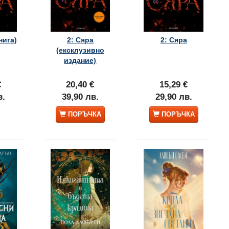
нига)
2: Сяра
2: Сяра
(ексклузивно
издание)
€
20,40 €
15,29 €
в.
39,90 лв.
29,90 лв.
ПОРЪЧКА
ПОРЪЧКА