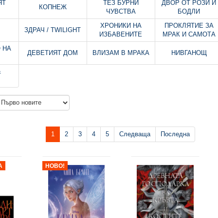
ЯТ
ТЕЗ БУРНИ
ДВОР ОТ РОЗИ И
КОПНЕЖ
ЧУВСТВА
БОДЛИ
ХРОНИКИ НА
ПРОКЛЯТИЕ ЗА
ЗДРАЧ / TWILIGHT
ИЗБАВЕНИТЕ
МРАК И САМОТА
 НА
ДЕВЕТИЯТ ДОМ
ВЛИЗАМ В МРАКА
НИВГАНОЩ
&
1
2
3
4
5
Следваща
Последна
А
НОВО!