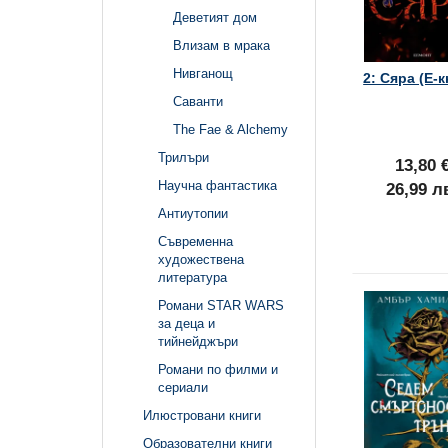
Деветият дом
Влизам в мрака
Нивганощ
2: Сяра (Е-к
Саванти
The Fae & Alchemy
Трилъри
13,80 
Научна фантастика
26,99 л
Антиутопии
Съвременна
художествена
литература
Романи STAR WARS
за деца и
тийнейджъри
Романи по филми и
сериали
Илюстровани книги
Образователни книги