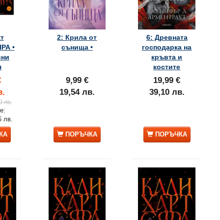
т
2: Крила от
6: Древната
РА •
сънища •
господарка на
вни
кръвта и
я
костите
€
9,99 €
19,99 €
в.
19,54 лв.
39,10 лв.
0 лв.
е:
6 лв.
КА
ПОРЪЧКА
ПОРЪЧКА