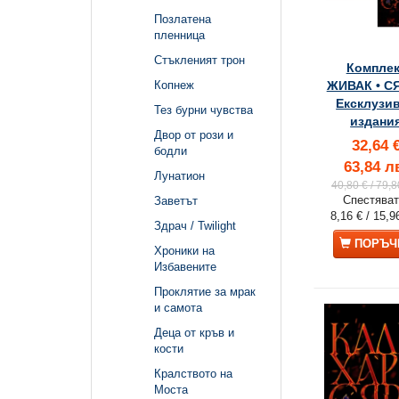
Позлатена
пленница
Стъкленият трон
Комплек
ЖИВАК • СЯ
Копнеж
Ексклузи
Тез бурни чувства
издани
Двор от рози и
32,64 
бодли
63,84 л
Лунатион
40,80 €
/ 79,8
Спестяват
Заветът
8,16 €
/ 15,9
Здрач / Twilight
ПОРЪЧ
Хроники на
Избавените
Проклятие за мрак
и самота
Деца от кръв и
кости
Кралството на
Моста