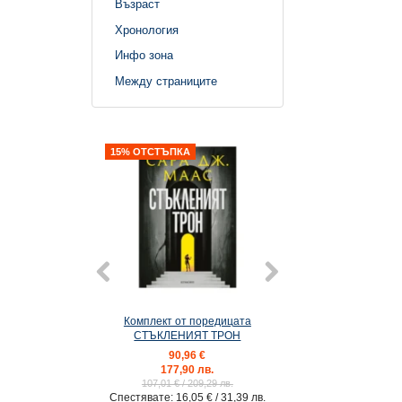
Възраст
Хронология
Инфо зона
Между страниците
15% ОТСТЪПКА
Комплект от поредицата
2: Сяра (ексклузив
СТЪКЛЕНИЯТ ТРОН
90,96 €
20,40 €
177,90 лв.
39,90 лв
107,01 €
/ 209,29 лв.
Спестявате:
16,05 €
/ 31,39 лв.